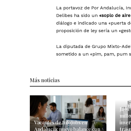
La portavoz de Por Andalucía, I
Delibes ha sido un
«soplo de aire
diálogo e indicado una «puerta de
proposición de ley sería un «gest
La diputada de Grupo Mixto-Adel
sometido a un «pim, pam, pum s
Más
noticias
Jaén
mill
Vacantes de InfoJobs en
inver
Andalucía: nuevo balance con
tras