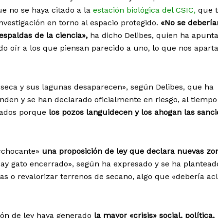
e no se haya citado a la
estación biológica del CSIC,
que t
nvestigación en torno al espacio protegido.
«No se debería
espaldas de la ciencia»,
ha dicho Delibes, quien ha apunt
 oír a los que piensan parecido a uno, lo que nos aparta
 seca y sus lagunas desaparecen», según Delibes, que ha
nden y se han declarado oficialmente en riesgo, al tiemp
iados porque
los pozos languidecen y los ahogan las sanci
 «chocante»
una proposición de ley que declara nuevas zo
ay gato encerrado», según ha expresado y se ha planteado
as o revalorizar terrenos de secano, algo que «debería ac
ón de ley haya generado
la mayor «crisis» social, política,