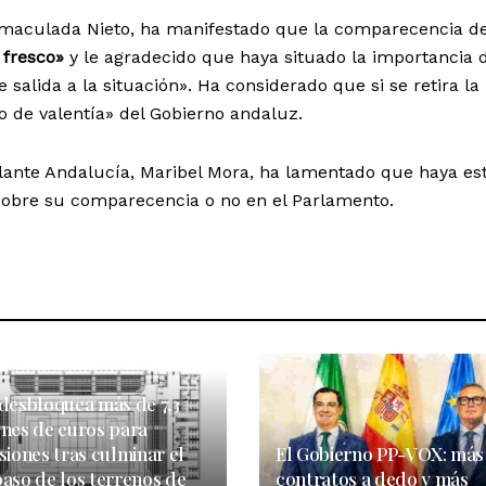
nmaculada Nieto, ha manifestado que la comparecencia d
 fresco»
y le agradecido que haya situado la importancia 
 salida a la situación». Ha considerado que si se retira la
o de valentía» del Gobierno andaluz.
ante Andalucía, Maribel Mora, ha lamentado que haya es
obre su comparecencia o no en el Parlamento.
 desbloquea más de 7,3
ones de euros para
siones tras culminar el
El Gobierno PP-VOX: más
paso de los terrenos de
contratos a dedo y más