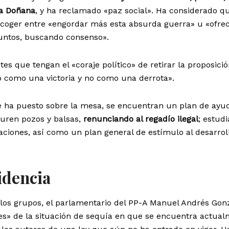
 a Doñana
, y ha reclamado «paz social». Ha considerado q
scoger entre «engordar más esta absurda guerra» u «ofre
juntos, buscando consenso».
es que tengan el «coraje político» de retirar la proposici
lo como una victoria y no como una derrota».
ue ha puesto sobre la mesa, se encuentran un plan de ayu
uren pozos y balsas,
renunciando al regadío ilegal
; estudi
laciones, así como un plan general de estímulo al desarrol
idencia
 los grupos, el parlamentario del PP-A Manuel Andrés Gon
es» de la situación de sequía en que se encuentra actua