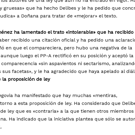
los autores de una ley que aún no ha entrado en vigor. H
 gruesas» que ha hecho Delibes y le ha pedido que conc
rjudica» a Doñana para tratar de «mejorar» el texto.
énez ha lamentado el trato «intolerable» que ha recibido
haber recibido una citación oficial y ha pedido una aclaraci
ó en que el compareciera, pero hubo una negativa de la
aunque luego el PP-A rectificó en su posición y aceptó la
comparecencia «sin aspavientos ni sectarismo, analizand
 sus facetas», y le ha agradecido que haya apelado al diál
 la proposición de ley
Segovia ha manifestado que hay muchas «mentiras,
torno a esta proposición de ley. Ha considerado que Delib
 de ley que es «contraria» a la que tienen otros miembros
a. Ha indicado que la iniciativa plantea que sólo se auto
.