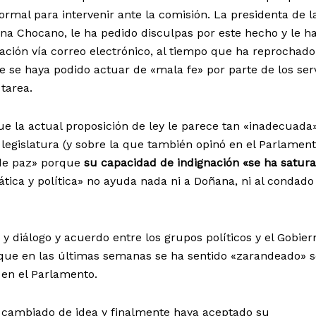
ormal para intervenir ante la comisión. La presidenta de l
Ana Chocano, le ha pedido disculpas por este hecho y le h
tación vía correo electrónico, al tiempo que ha reprochado
se haya podido actuar de «mala fe» por parte de los serv
tarea.
ue la actual proposición de ley le parece tan «inadecuad
 legislatura (y sobre la que también opinó en el Parlament
de paz» porque
su capacidad de indignación «se ha satur
ica y política» no ayuda nada ni a Doñana, ni al condado 
 diálogo y acuerdo entre los grupos políticos y el Gobier
o que en las últimas semanas se ha sentido «zarandeado» s
en el Parlamento.
 cambiado de idea y finalmente haya aceptado su