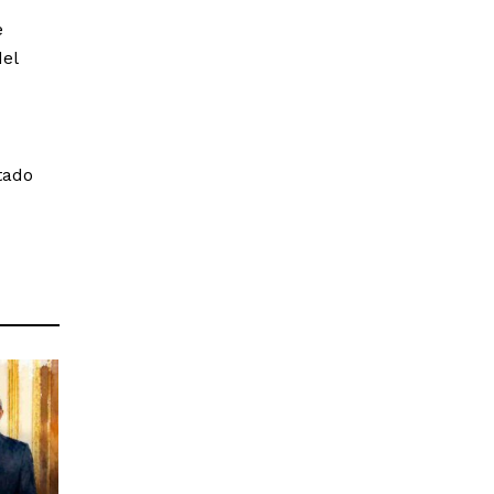
e
del
tado