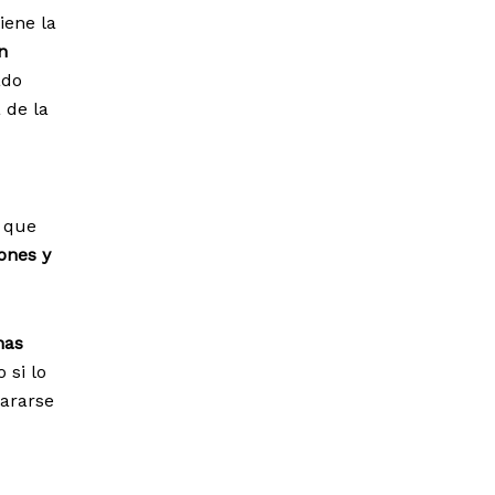
iene la
n
ado
 de la
o que
ones y
nas
 si lo
lararse