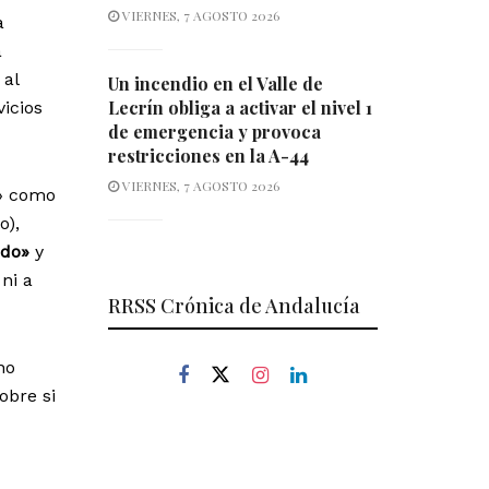
VIERNES, 7 AGOSTO 2026
a
a
 al
Un incendio en el Valle de
Lecrín obliga a activar el nivel 1
icios
de emergencia y provoca
restricciones en la A-44
VIERNES, 7 AGOSTO 2026
a» como
o),
ado»
y
ni a
RRSS Crónica de Andalucía
no
obre si