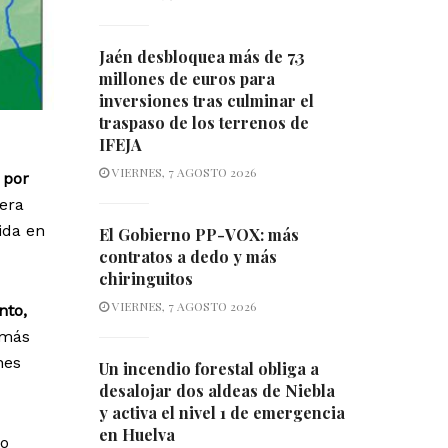
Jaén desbloquea más de 7,3
millones de euros para
inversiones tras culminar el
traspaso de los terrenos de
IFEJA
VIERNES, 7 AGOSTO 2026
 por
era
ida en
El Gobierno PP-VOX: más
contratos a dedo y más
chiringuitos
VIERNES, 7 AGOSTO 2026
nto,
 más
nes
Un incendio forestal obliga a
desalojar dos aldeas de Niebla
y activa el nivel 1 de emergencia
en Huelva
no