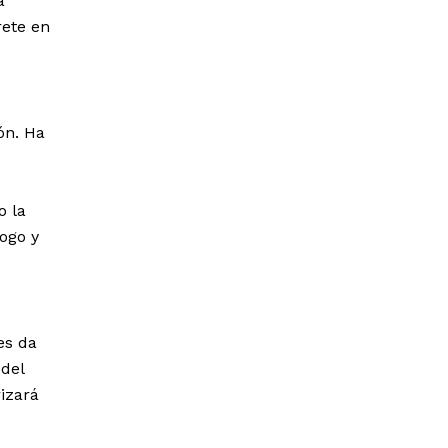
a
rete en
ón. Ha
o la
ogo y
es da
 del
rizará