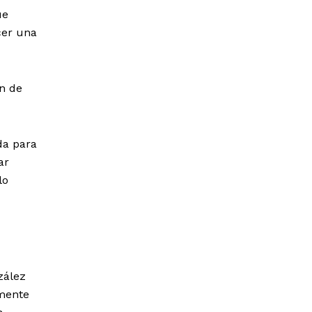
ue
cer una
ón de
da para
ar
lo
zález
lmente