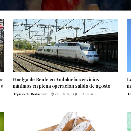
ar
Huelga de Renfe en Andalucía: servicios
L
es
mínimos en plena operación salida de agosto
m
Equipo de Redaccion
VIERNES, 31 JULIO 2026
E