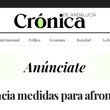
Internacional
Política
Economía
Sociedad
La B
ia medidas para afront