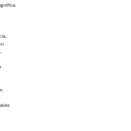
gnifica
ia,
su
,
a
in
iales