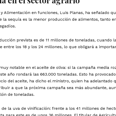
a y Alimentación en funciones, Luis Planas, ha señalado qu
e la sequía es la menor producción de alimentos, tanto en
egadíos.
oducción prevista es de 11 millones de toneladas, cuando l
 entre los 18 y los 24 millones, lo que obligará a import
uy notable en el aceite de oliva: si la campaña media ro
 este año rondará las 663.000 toneladas. Esto ha provocad
ecio del aceite, ha dicho el ministro, quien ha adelantado 
tribuir a que la próxima campaña sea más abundante, au
lón de toneladas.
de la uva de vinificación: frente a los 41 millones de hect
ta para este es de unos 36 millones. El titular de Agricult