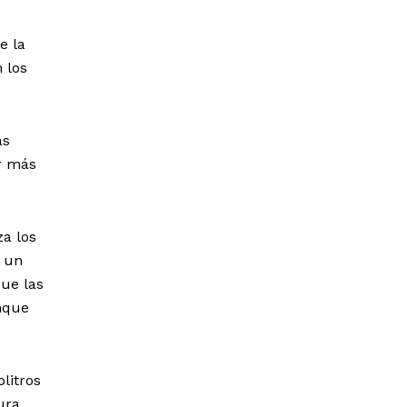
e la
 los
as
ar más
za los
o un
que las
nque
olitros
ura,