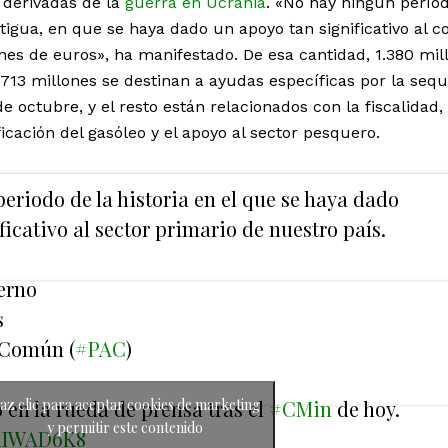
 derivadas de la
guerra en Ucrania
. «No hay ningún perío
antigua, en que se haya dado un apoyo tan significativo al c
ones de euros», ha manifestado. De esa cantidad, 1.380 mil
713 millones se destinan a ayudas específicas por la seq
e octubre, y el resto están relacionados con la fiscalidad, 
ificación del gasóleo y el apoyo al sector pesquero.
riodo de la historia en el que se haya dado
icativo al sector primario de nuestro país.
erno
s
 Común (
#PAC
)
 en la rueda de prensa tras el
#CMin
de hoy.
az clic para aceptar cookies de marketing
y permitir este contenido
biIWAD6K8