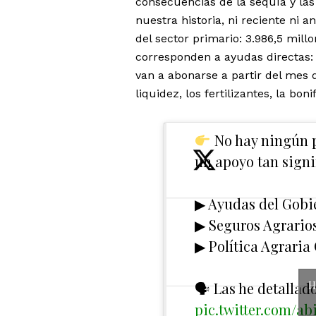
consecuencias de la sequía y las
nuestra historia, ni reciente ni 
del sector primario: 3.986,5 mill
corresponden a ayudas directas: 
van a abonarse a partir del mes d
liquidez, los fertilizantes, la bon
No hay ningún pe
un apoyo tan signif
▶ Ayudas del Gobi
▶ Seguros Agrario
▶ Política Agraria
🗣 Las he detallado
H
pic.twitter.com/a