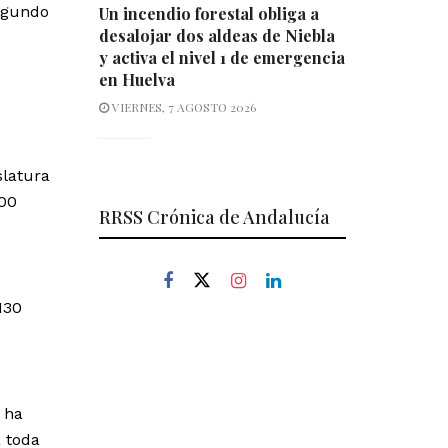
segundo
Un incendio forestal obliga a
desalojar dos aldeas de Niebla
y activa el nivel 1 de emergencia
en Huelva
VIERNES, 7 AGOSTO 2026
slatura
000
RRSS Crónica de Andalucía
130
s ha
a toda