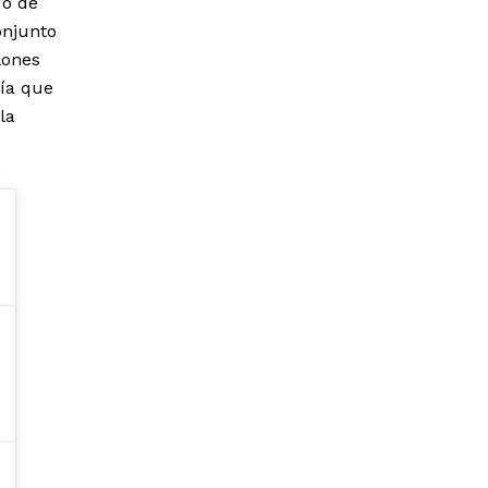
do de
onjunto
lones
uía que
la