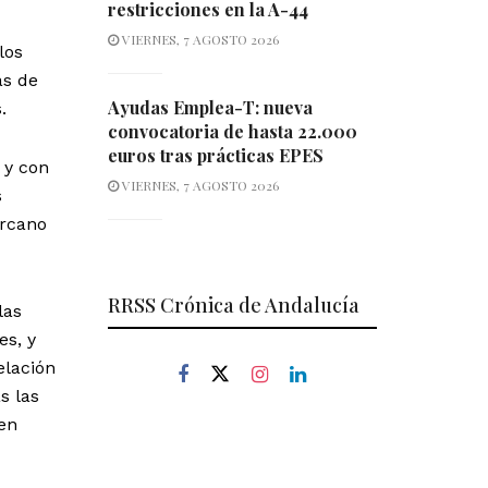
restricciones en la A-44
VIERNES, 7 AGOSTO 2026
los
as de
Ayudas Emplea-T: nueva
.
convocatoria de hasta 22.000
euros tras prácticas EPES
 y con
VIERNES, 7 AGOSTO 2026
s
ercano
RRSS Crónica de Andalucía
las
es, y
elación
s las
en