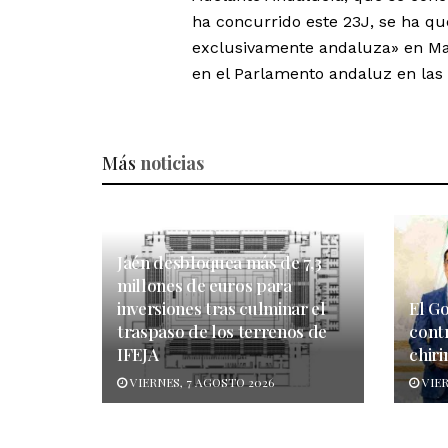
ha concurrido este 23J, se ha qu
exclusivamente andaluza» en Mad
en el Parlamento andaluz en las
Más
noticias
Jaén desbloquea más de 7,3
millones de euros para
inversiones tras culminar el
El G
traspaso de los terrenos de
cont
IFEJA
chiri
VIERNES, 7 AGOSTO 2026
VIER