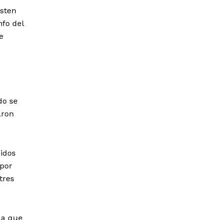
isten
fo del
e
do se
aron
idos
 por
tres
la que