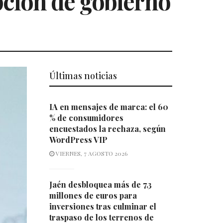
pción de gobierno
Últimas noticias
IA en mensajes de marca: el 60
% de consumidores
encuestados la rechaza, según
WordPress VIP
VIERNES, 7 AGOSTO 2026
Jaén desbloquea más de 7,3
millones de euros para
inversiones tras culminar el
traspaso de los terrenos de