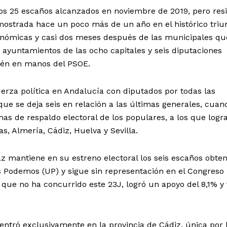
los 25 escaños alcanzados en noviembre de 2019, pero res
ostrada hace un poco más de un año en el histórico triun
onómicas y casi dos meses después de las municipales qu
 ayuntamientos de las ocho capitales y seis diputaciones
Jaén en manos del PSOE.
erza política en Andalucía con diputados por todas las
ue se deja seis en relación a las últimas generales, cuan
as de respaldo electoral de los populares, a los que logr
s, Almería, Cádiz, Huelva y Sevilla.
 mantiene en su estreno electoral los seis escaños obten
s Podemos (UP) y sigue sin representación en el Congreso
 que no ha concurrido este 23J, logró un apoyo del 8,1% y 
ntró exclusivamente en la provincia de Cádiz, única por 