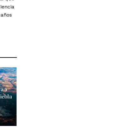
iencia
caños
ga a
iebla