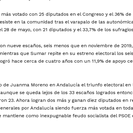
o más votado con 25 diputados en el Congreso y el 36% de 
resiste en la comunidad tras el varapalo de las autonómic
l 28 de mayo, con 21 diputados y el 33,7% de los sufragios
con nueve escaños, seis menos que en noviembre de 2019,
 mientras que Sumar repite en su estreno electoral los sei
ogró hace cerca de cuatro años con un 11,9% de apoyo c
o de Juanma Moreno en Andalucía el triunfo electoral en 
 aunque se queda lejos de los 33 escaños logrados entonc
ron 23. Ahora logran dos más y ganan diez diputados en r
 generales por Andalucía siendo fuerza más votada en toda
se mantiene como inexpugnable feudo socialista del PSOE 