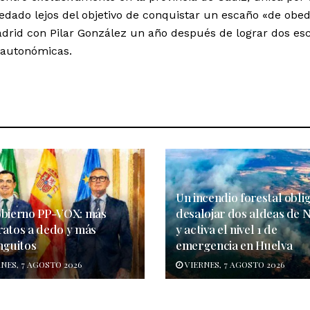
edado lejos del objetivo de conquistar un escaño «de obed
rid con Pilar González un año después de lograr dos es
 autonómicas.
Un incendio forestal obli
obierno PP-VOX: más
desalojar dos aldeas de N
ratos a dedo y más
y activa el nivel 1 de
nguitos
emergencia en Huelva
NES, 7 AGOSTO 2026
VIERNES, 7 AGOSTO 2026