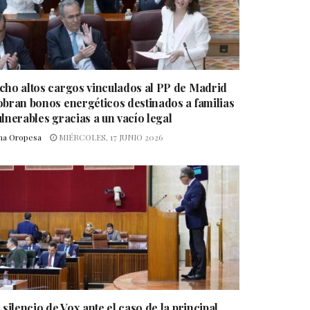
cho altos cargos vinculados al PP de Madrid
obran bonos energéticos destinados a familias
ulnerables gracias a un vacío legal
na Oropesa
MIÉRCOLES, 17 JUNIO 2026
 silencio de Vox ante el caso de la principal