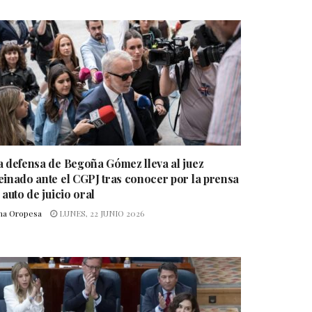
a defensa de Begoña Gómez lleva al juez
einado ante el CGPJ tras conocer por la prensa
 auto de juicio oral
na Oropesa
LUNES, 22 JUNIO 2026