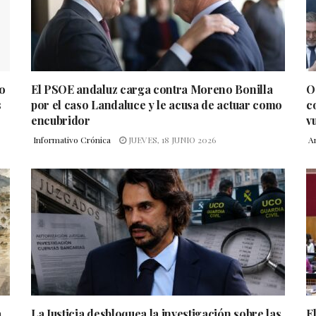
o
El PSOE andaluz carga contra Moreno Bonilla
O
s
por el caso Landaluce y le acusa de actuar como
c
encubridor
v
Informativo Crónica
JUEVES, 18 JUNIO 2026
A
a
La Justicia desbloquea la investigación sobre las
El