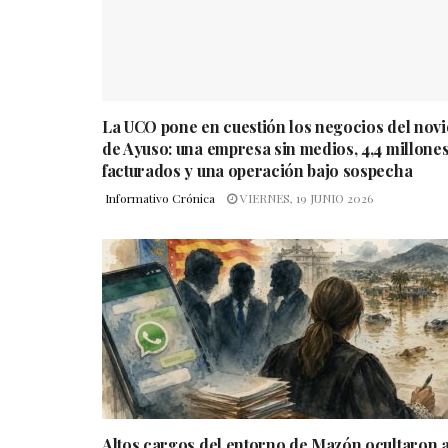
La UCO pone en cuestión los negocios del novi
de Ayuso: una empresa sin medios, 4,4 millone
facturados y una operación bajo sospecha
Informativo Crónica
VIERNES, 19 JUNIO 2026
Altos cargos del entorno de Mazón ocultaron 