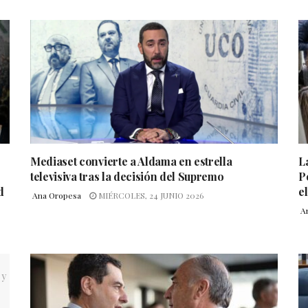
Mediaset convierte a Aldama en estrella
L
televisiva tras la decisión del Supremo
P
d
el
Ana Oropesa
MIÉRCOLES, 24 JUNIO 2026
A