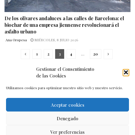
De los olivares andaluces a las calles de Barcelona: el
biochar de una empresa jiennense revolucionará el
asfalto urbano
Ana Oropesa
MIÉRCOLES, 8 JULIO 2026
1
2
3
4
…
20
Gestionar el Consentimiento
de las Cookies
Utilizamos cookies para optimizar nuestro sitio web y nuestro servicio.
Aceptar cookies
Aviso legal
–
Política de cookies
–
Contacto
Denegado
Ver preferencias