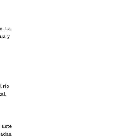
e. La
gua y
 río
al.
 Este
zadas.