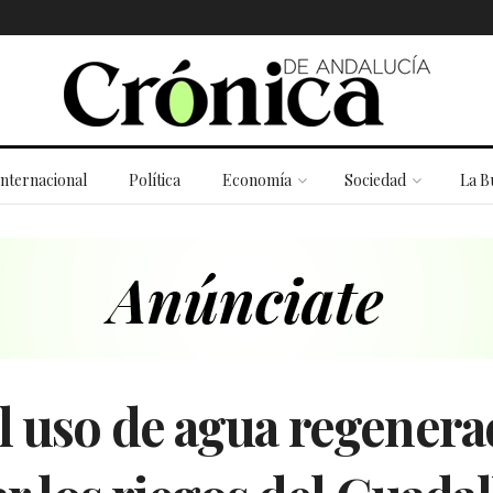
Internacional
Política
Economía
Sociedad
La B
l uso de agua regenera