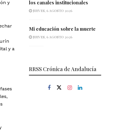
los canales institucionales
ión y
JUEVES, 6 AGOSTO 2026
vechar
Mi educación sobre la muerte
JUEVES, 6 AGOSTO 2026
urín
tal y a
RRSS Crónica de Andalucía
 fases
les,
os
y