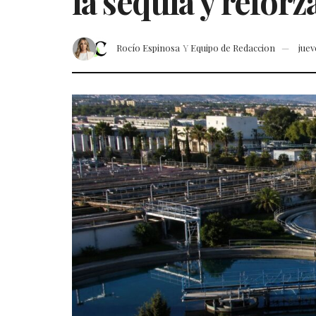
la sequía y refor
Rocío Espinosa
Y
Equipo de Redaccion
juev