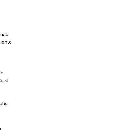
guas
iento
in
a al
ucho
e