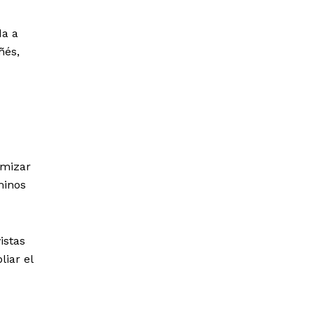
da a
ñés,
omizar
minos
istas
liar el