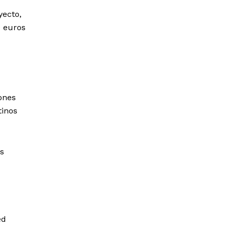
yecto,
0 euros
ones
tinos
s
ed