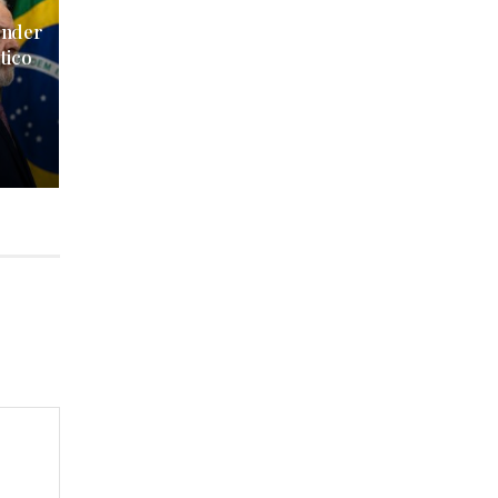
onder
tico