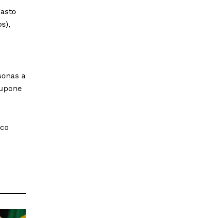
gasto
s),
sonas a
supone
sco