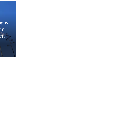
ayas
de
 en