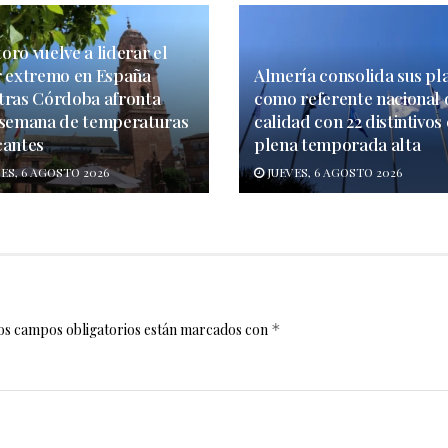
ro vuelve a liderar el
r extremo en España
Almería consolida sus pl
tras Córdoba afronta
como referente nacional 
 semana de temperaturas
calidad con 22 distintivos
cantes
plena temporada alta
ES, 6 AGOSTO 2026
JUEVES, 6 AGOSTO 2026
os campos obligatorios están marcados con
*