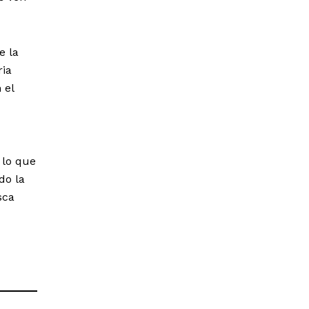
e la
ria
 el
 lo que
do la
sca