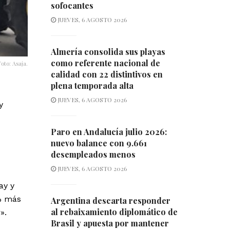
sofocantes
JUEVES, 6 AGOSTO 2026
Almería consolida sus playas
como referente nacional de
Foto: Asaja.
calidad con 22 distintivos en
plena temporada alta
JUEVES, 6 AGOSTO 2026
y
Paro en Andalucía julio 2026:
nuevo balance con 9.661
desempleados menos
JUEVES, 6 AGOSTO 2026
ay y
% más
Argentina descarta responder
al rebaixamiento diplomático de
».
Brasil y apuesta por mantener