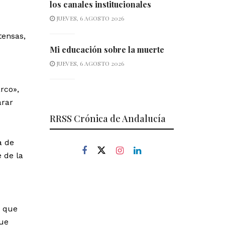
los canales institucionales
JUEVES, 6 AGOSTO 2026
tensas,
Mi educación sobre la muerte
JUEVES, 6 AGOSTO 2026
rco»,
arar
RRSS Crónica de Andalucía
a de
 de la
s que
que