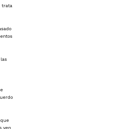
 trata
pasado
mentos
 las
ue
cuerdo
 que
s ven