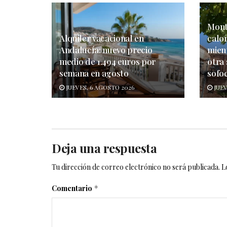
Monto
Alquiler vacacional en
calo
Andalucía: nuevo precio
mien
medio de 1.494 euros por
otra
semana en agosto
sofo
JUEVES, 6 AGOSTO 2026
JUEV
Deja una respuesta
Tu dirección de correo electrónico no será publicada.
L
Comentario
*