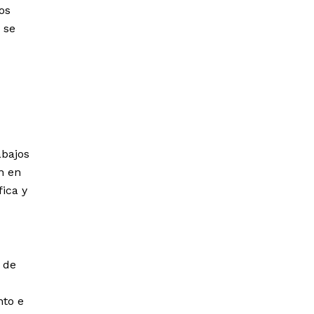
os
 se
abajos
ón en
ica y
d de
nto e