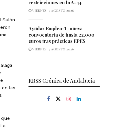
restricciones en la A-44
VIERNES, 7 AGOSTO 2026
l Salón
ieron
Ayudas Emplea-T: nueva
convocatoria de hasta 22.000
 una
euros tras prácticas EPES
VIERNES, 7 AGOSTO 2026
álaga.
e
RRSS Crónica de Andalucía
de
 en las
s
s que
 La