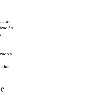
cia de
ización
s
azado y
o las
de