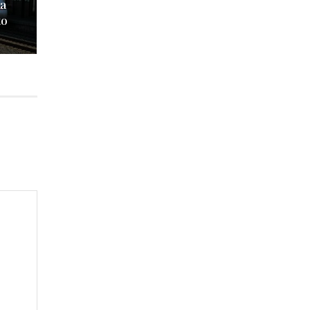
na
to