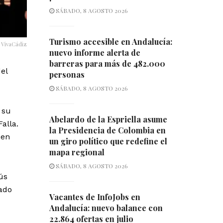
SÁBADO, 8 AGOSTO 2026
Turismo accesible en Andalucía:
: VivaCádiz
nuevo informe alerta de
barreras para más de 482.000
el
personas
SÁBADO, 8 AGOSTO 2026
 su
Abelardo de la Espriella asume
alla.
la Presidencia de Colombia en
 en
un giro político que redefine el
mapa regional
SÁBADO, 8 AGOSTO 2026
ús
sado
Vacantes de InfoJobs en
Andalucía: nuevo balance con
22.864 ofertas en julio