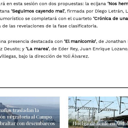
rá en esta sesión con dos propuestas: la ecijana
‘Nos hem
itana
‘Seguimos cayendo mal’
, firmada por Diego Letrán, 
humorístico se completará con el cuarteto
‘Crónica de una
a de las revelaciones de la fase clasificatoria.
 una presencia destacada con
‘El manicomio’
, de Jonathan
iz Deusto; y
‘La marea’
, de Eder Rey, Juan Enrique Lozano
illegas, bajo la dirección de Yoli Álvarez.
afias trasladan la
ión migratoria al Campo
ibraltar con desembarcos
Huelga de Renfe en Andal