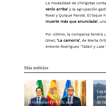
La modalidad de chirigotas conta
venío arriba’
y la agrupación gad
Rossi y Quique Parodi. El toque 
muerte más que anunciada’
, un
Por último, la comparsa tendrá
Ginel;
‘La camorra’
, de Marta Ort
Antonio Rodríguez ‘Tatán’ y Lale V
Más
noticias
Las m
pres
El Gobierno PP-VOX: más
de G