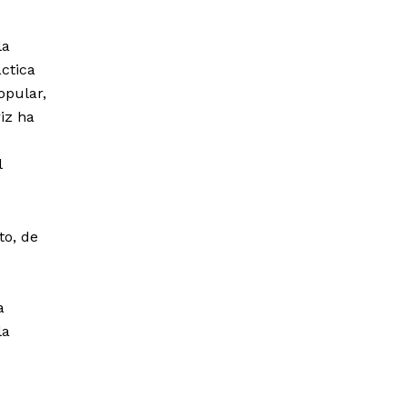
la
ctica
opular,
iz ha
l
to, de
a
la