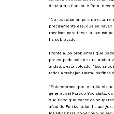
de Moreno Bonilla le falta “decenc
“No los retienen porque están em
precisamente ese, que se hayan i
médicas para tener la excusa per
ha subrayado.
Frente a los problemas que padec
preocupado solo de una andaluza
andaluz está volcado. “Eso sí qu
todos a trabajar. Hasta los fine
“Entendemos que le quita el sueñ
general del Partido Socialista, 
que tiene que hacer es ocuparse 
añadido Férriz, quien ha asegur
los sitios para no verlos y no esc