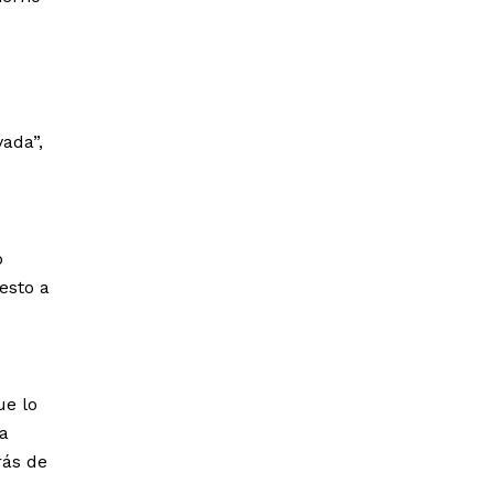
ada”,
o
esto a
ue lo
a
rás de