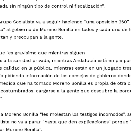
da sin ningún tipo de control ni fiscalización”.
rupo Socialista va a seguir haciendo “una oposición 360”,
to” al gobierno de Moreno Bonilla en todos y cada uno de l
tan y preocupan a la gente.
 que “es gravísimo que mientras siguen
s a la sanidad privada, mientras Andalucía está en pie po
de calidad en la pública, mientras están en un juzgado tre
o pidiendo información de los consejos de gobierno dond
 medida que ha tomado Moreno Bonilla es propia de otra c
 acostumbrados, cargarse a la gente que descubre la porq
”.
a Moreno Bonilla “les molestan los testigos incómodos”, 
ista no va a parar “hasta que den explicaciones” porque 
or Moreno Bonilla”.