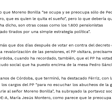
ado que Moreno Bonilla “se ocupa y se preocupa sólo de Pe
, que es quien le quita el sueño”, pero lo que debería qu
 ha dicho, son otras cosas como los 1.600 pensionistas
do tirados por una simple estrategia política”.
emás que dos días después de votar en contra del decreto 
 revalorización de las pensiones, el PP visitara, precisam
órdoba, cuando ha recordado, también, que el PP ha vota
scudo social que ha puesto encima de la mesa Pedro Sánc
cianos de Córdoba, que terminó, ha destacado Férriz, con l
e los cargos del PP “para no escuchar los abucheos de la g
le al señor Moreno Bonilla”, ha subrayado la portavoz soci
PSOE-A, María Jesús Montero, como parece que le preocupa