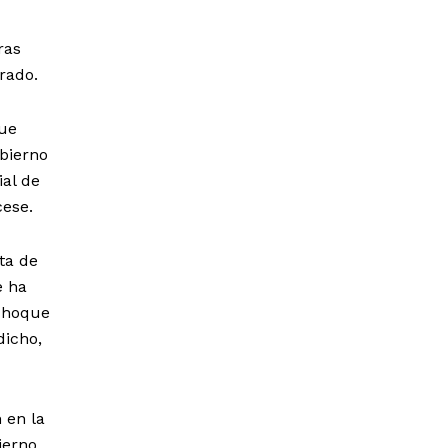
ras
rado.
que
bierno
ial de
cese.
ta de
e ha
 choque
dicho,
 en la
ierno