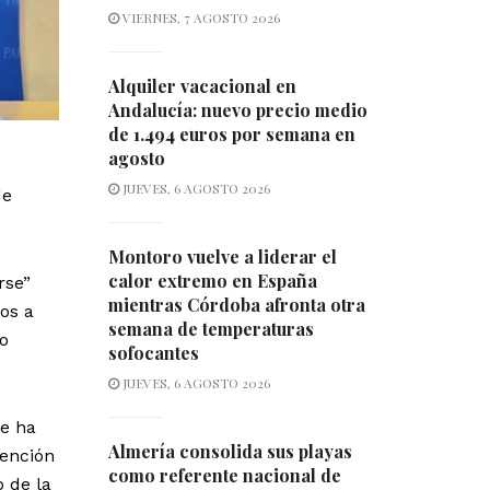
VIERNES, 7 AGOSTO 2026
Alquiler vacacional en
Andalucía: nuevo precio medio
de 1.494 euros por semana en
agosto
JUEVES, 6 AGOSTO 2026
de
Montoro vuelve a liderar el
calor extremo en España
rse”
mientras Córdoba afronta otra
mos a
semana de temperaturas
lo
sofocantes
JUEVES, 6 AGOSTO 2026
se ha
Almería consolida sus playas
vención
como referente nacional de
 de la