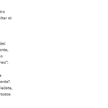
dro
itar el
del
ente,
do
hez”.
a
ente”.
alista,
 todos