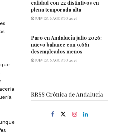
calidad con 22 distintivos en
plena temporada alta
JUEVES, 6 AGOSTO 2026
 es
os
Paro en Andalucía julio 2026:
nuevo balance con 9.661
desempleados menos
JUEVES, 6 AGOSTO 2026
rque
s
e
acería
RRSS Crónica de Andalucía
uería
aunque
“es