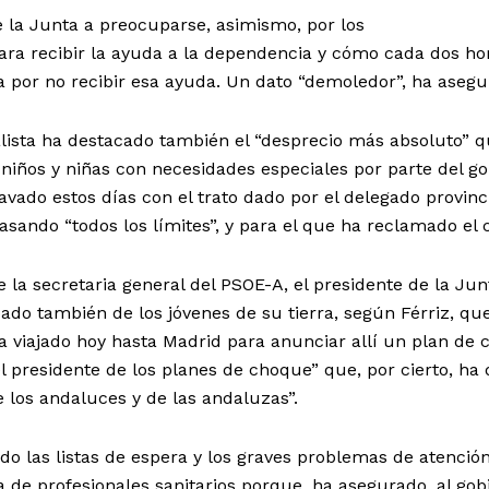
de la Junta a preocuparse, asimismo, por los
ra recibir la ayuda a la dependencia y cómo cada dos ho
 por no recibir esa ayuda. Un dato “demoledor”, ha asegu
ialista ha destacado también el “desprecio más absoluto” 
iños y niñas con necesidades especiales por parte del go
vado estos días con el trato dado por el delegado provinc
asando “todos los límites”, y para el que ha reclamado el 
 la secretaria general del PSOE-A, el presidente de la Jun
do también de los jóvenes de su tierra, según Férriz, qu
a viajado hoy hasta Madrid para anunciar allí un plan de
l presidente de los planes de choque” que, por cierto, ha 
 los andaluces y de las andaluzas”.
do las listas de espera y los graves problemas de atención
a de profesionales sanitarios porque, ha asegurado, al gob