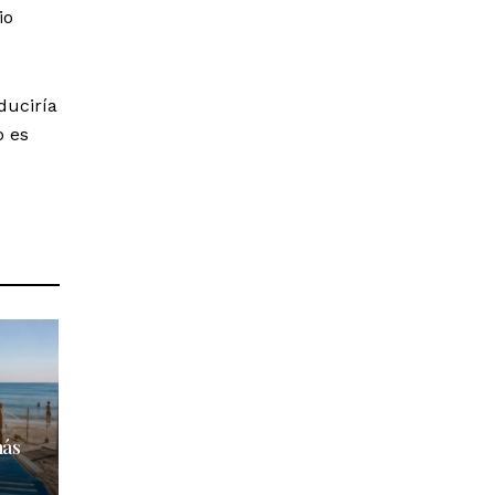
io
duciría
o es
más