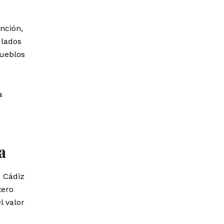
nción,
ulados
pueblos
a
a
e Cádiz
tero
l valor