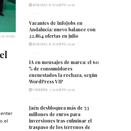
SÁBADO, 8 AGOSTO 2026
Vacantes de InfoJobs en
Andalucía: nuevo balance con
22.864 ofertas en julio
de Sevilla.
SÁBADO, 8 AGOSTO 2026
el
IA en mensajes de marca: el 60
% de consumidores
encuestados la rechaza, según
WordPress VIP
VIERNES, 7 AGOSTO 2026
Jaén desbloquea más de 7,3
Center
millones de euros para
inversiones tras culminar el
o el
traspaso de los terrenos de