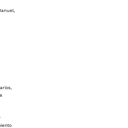
Manuel,
arios,
la
r
miento