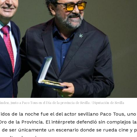
nández, junto a Paco Tous en el Día de la provincia de Sevilla / Diputación de Sevilla
dos de la noche fue el del actor sevillano Paco Tous, uno
o de la Provincia. El intérprete defendió sin complejos la
 de ser únicamente un escenario donde se rueda cine y p