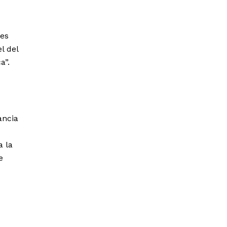
ces
l del
a”.
ancia
a la
e