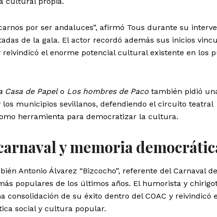
a cultural propia.
icarnos por ser andaluces”, afirmó Tous durante su interve
das de la gala. El actor recordó además sus inicios vinc
 y reivindicó el enorme potencial cultural existente en los 
a Casa de Papel
o
Los hombres de Paco
también pidió un
 los municipios sevillanos, defendiendo el circuito teatral
omo herramienta para democratizar la cultura.
 carnaval y memoria democrátic
ién Antonio Álvarez “Bizcocho”, referente del Carnaval d
 más populares de los últimos años. El humorista y chirigo
a consolidación de su éxito dentro del COAC y reivindicó e
ica social y cultura popular.