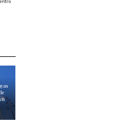
entro
ayas
de
 en