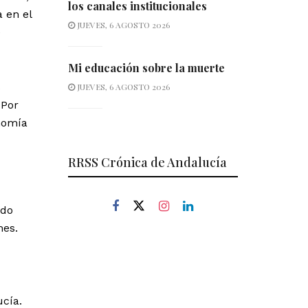
los canales institucionales
 en el
JUEVES, 6 AGOSTO 2026
e
Mi educación sobre la muerte
s
JUEVES, 6 AGOSTO 2026
 Por
onomía
RRSS Crónica de Andalucía
ado
mes.
cía.