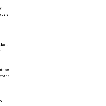
r
lisis
tiene
a
 debe
ctores
mo