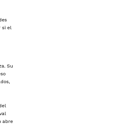
des
si el
za. Su
eso
ados,
del
val
n abre