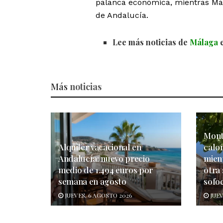
palanca económica, mientras Mál
de Andalucía.
Lee más noticias de
Málaga
e
Más
noticias
Monto
Alquiler vacacional en
calo
Andalucía: nuevo precio
mien
medio de 1.494 euros por
otra
semana en agosto
sofo
JUEVES, 6 AGOSTO 2026
JUEV