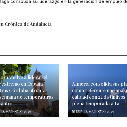
aga consolida su liderazgo en la generación de empleo d
n Crónica de Andalucía
ro vuelve a liderar el
r extremo en España
Almería consolida sus pl
tras Córdoba afronta
como referente nacional 
 semana de temperaturas
calidad con 22 distintivos
cantes
plena temporada alta
ES, 6 AGOSTO 2026
JUEVES, 6 AGOSTO 2026