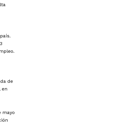
lta
país.
23
empleo.
ada de
l en
de mayo
ción
.