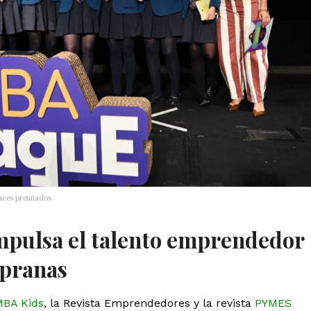
luces premiados
pulsa el talento emprendedor
mpranas
BA Kids
, la Revista Emprendedores y la revista
PYMES