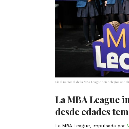
Final nacional de la MBA League con colegios anda
La MBA League im
desde edades te
La MBA League, impulsada por
M