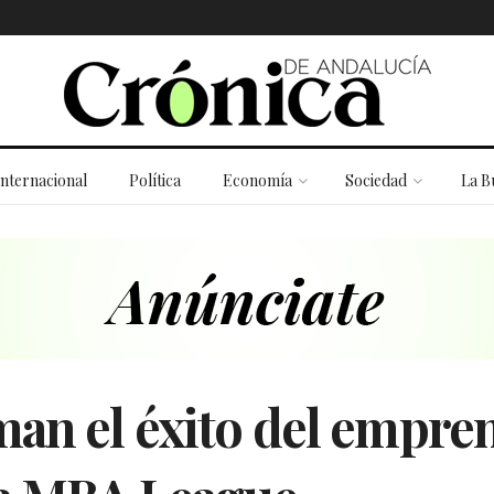
Internacional
Política
Economía
Sociedad
La B
man el éxito del empre