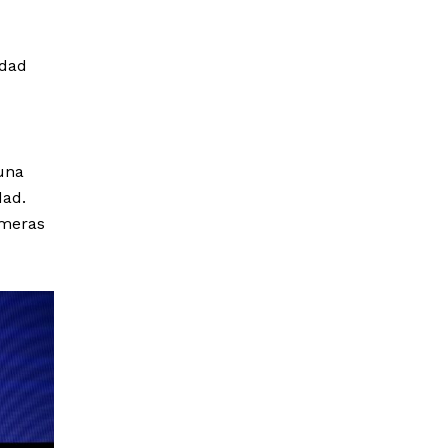
idad
una
dad.
imeras