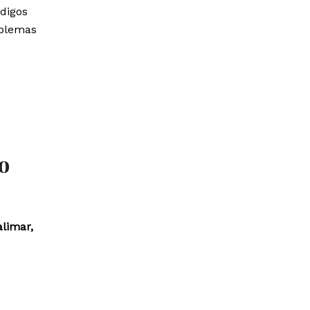
ódigos
oblemas
o
limar,