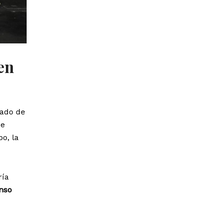
en
cado de
de
o, la
ría
nso