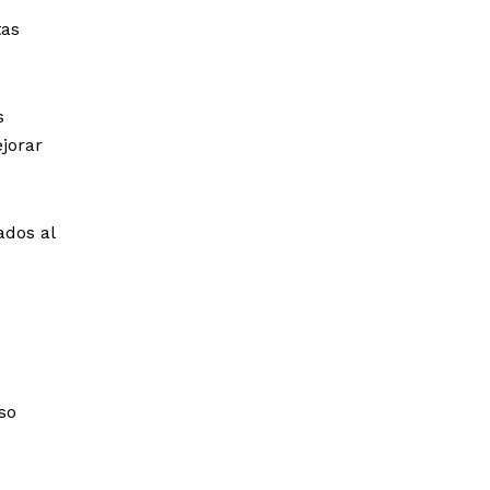
tas
s
ejorar
ados al
so