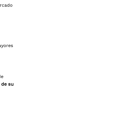
ercado
mayores
de
 de su