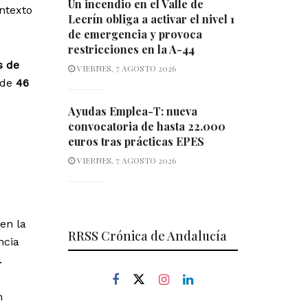
Un incendio en el Valle de
ntexto
Lecrín obliga a activar el nivel 1
de emergencia y provoca
restricciones en la A-44
 de
VIERNES, 7 AGOSTO 2026
 de
46
Ayudas Emplea-T: nueva
convocatoria de hasta 22.000
euros tras prácticas EPES
VIERNES, 7 AGOSTO 2026
en la
RRSS Crónica de Andalucía
ncia
.
n