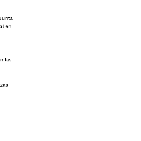
 Junta
al en
n las
nzas