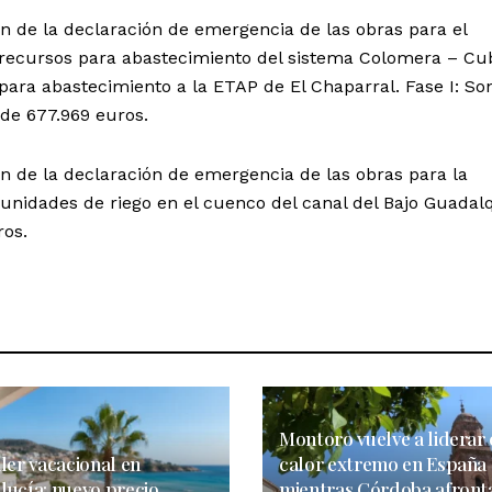
n de la declaración de emergencia de las obras para el
 recursos para abastecimiento del sistema Colomera – Cub
ara abastecimiento a la ETAP de El Chaparral. Fase I: So
 de 677.969 euros.
n de la declaración de emergencia de las obras para la
idades de riego en el cuenco del canal del Bajo Guadalqu
ros.
Montoro vuelve a liderar 
ler vacacional en
calor extremo en España
lucía: nuevo precio
mientras Córdoba afront