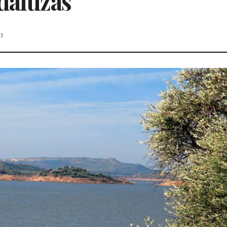
daluzas
23