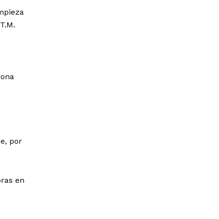
impieza
T.M.
bona
e, por
oras en