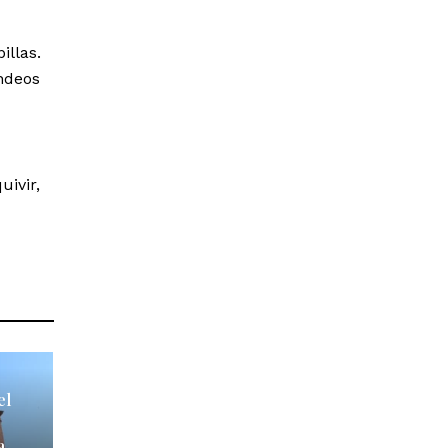
illas.
ndeos
ivir,
el
a