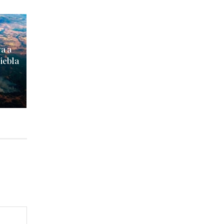
ga a
iebla