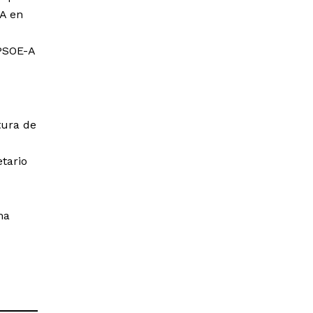
-A en
 PSOE-A
tura de
etario
ma