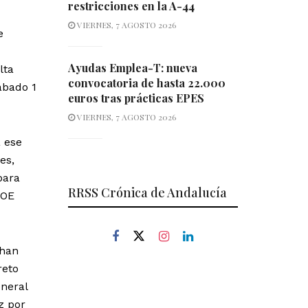
restricciones en la A-44
VIERNES, 7 AGOSTO 2026
e
Ayudas Emplea-T: nueva
lta
convocatoria de hasta 22.000
ábado 1
euros tras prácticas EPES
VIERNES, 7 AGOSTO 2026
 ese
es,
para
RRSS Crónica de Andalucía
SOE
 han
reto
eneral
z por