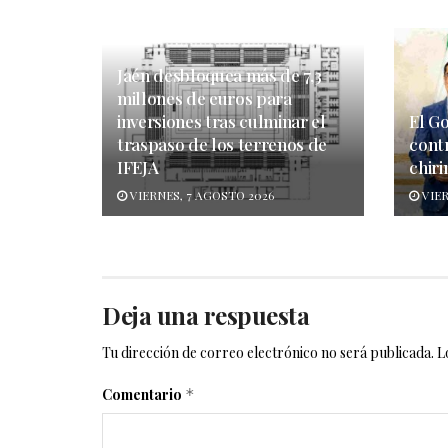
Jaén desbloquea más de 7,3
millones de euros para
inversiones tras culminar el
El G
traspaso de los terrenos de
cont
IFEJA
chiri
VIERNES, 7 AGOSTO 2026
VIER
Deja una respuesta
Tu dirección de correo electrónico no será publicada.
L
Comentario
*