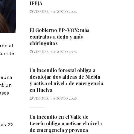
IFEJA
VIERNES, 7 AGOSTO 2026
El Gobierno PP-VOX: más
contratos a dedo y más
chiringuitos
rde al
VIERNES, 7 AGOSTO 2026
Comité
Un incendio forestal obliga a
desalojar dos aldeas de Niebla
 reúna
y activa el nivel 1 de emergencia
irá un
en Huelva
ases
VIERNES, 7 AGOSTO 2026
Un incendio en el Valle de
Lecrín obliga a activar el nivel 1
ías 22
de emergencia y provoca