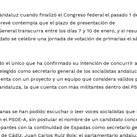
ndaluz cuando finalizó el Congreso federal el pasado 1 d
prevé contempla que el plazo de presentación de
eneral transcurra entre los días 7 y 10 de enero, y si resu
to se celebre una jornada de votación de primarias el s
o el único que ha confirmado su intención de concurrir a
elegido como secretario general de los socialistas andaluc
uenta con un proyecto y un equipo que considera válidos 
n andaluza, la que cuenta con más militantes dentro del P
anas se han podido escuchar o leer voces socialistas que
 el PSOE-A, sin postular el nombre de un candidato conc
repantes con la continuidad de Espadas como secretario g
E de Cádiz, Juan Carlos Ruiz Boix; el parlamentario andalu