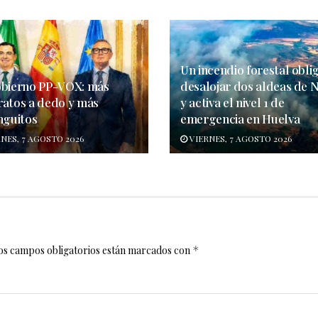
Un incendio forestal obli
obierno PP-VOX: más
desalojar dos aldeas de N
ratos a dedo y más
y activa el nivel 1 de
nguitos
emergencia en Huelva
NES, 7 AGOSTO 2026
VIERNES, 7 AGOSTO 2026
os campos obligatorios están marcados con
*