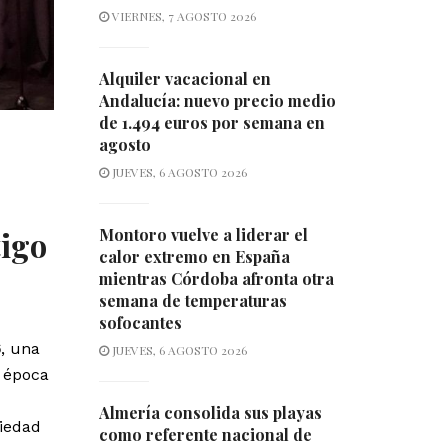
VIERNES, 7 AGOSTO 2026
Alquiler vacacional en
Andalucía: nuevo precio medio
de 1.494 euros por semana en
agosto
JUEVES, 6 AGOSTO 2026
tigo
Montoro vuelve a liderar el
calor extremo en España
mientras Córdoba afronta otra
semana de temperaturas
sofocantes
6
, una
JUEVES, 6 AGOSTO 2026
a época
Almería consolida sus playas
riedad
como referente nacional de