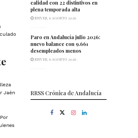
calidad con 22 distintivos en
plena temporada alta
JUEVES, 6 AGOSTO 2026
a
nculado
Paro en Andalucía julio 2026:
nuevo balance con 9.661
desempleados menos
te
JUEVES, 6 AGOSTO 2026
lleza
RRSS Crónica de Andalucía
ar Jaén
 Por
uienes