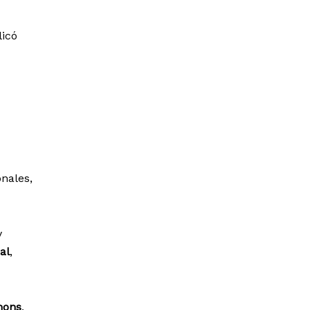
licó
nales,
y
al
,
mons
,