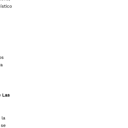
ístico
os
va
e Las
 la
se