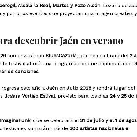
perogil, Alcalá la Real, Martos y Pozo Alcón
. Lozano desta
a y por unos eventos que proyectan una imagen creativa y
para descubrir Jaén en verano
026
comenzará con
BluesCazorla
, que se celebrará del
2 a
Este festival abrirá una programación que continuará del
9
ar de canciones
.
e regresa este año a
Jaén en Julio 2026
y tendrá lugar del
és llegará
Vértigo Estival
, previsto para los días
24 y 25 de j
ImaginaFunk
, que se celebrará el
31 de julio y el 1 de agos
nco festivales sumarán más de
300 artistas nacionales e