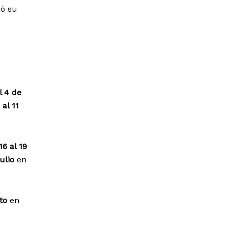
có su
l 4 de
 al 11
16 al 19
ulio
en
to
en