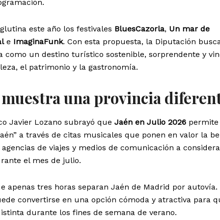
rogramación.
glutina este año los festivales
BluesCazorla
,
Un mar de
al
e
ImaginaFunk
. Con esta propuesta, la Diputación busc
ia como un destino turístico sostenible, sorprendente y vi
aleza, el patrimonio y la gastronomía.
6 muestra una provincia diferen
sco Javier Lozano subrayó que
Jaén en Julio 2026
permite
aén” a través de citas musicales que ponen en valor la be
a agencias de viajes y medios de comunicación a consider
ante el mes de julio.
ue apenas tres horas separan Jaén de Madrid por autovía.
puede convertirse en una opción cómoda y atractiva para q
stinta durante los fines de semana de verano.