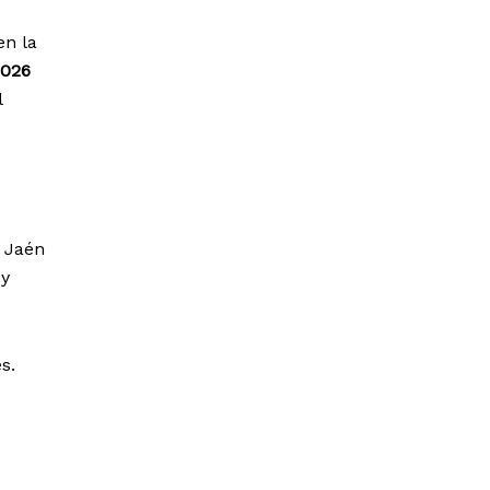
en la
2026
l
e Jaén
 y
s.