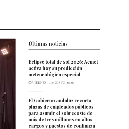
Últimas noticias
Eclipse total de sol 2026: Aemet
activa hoy su predicción
meteorológica especial
VIERNES, 7 AGOSTO 2026
El Gobierno andaluz recorta
plazas de empleados públicos
para asumir el sobrecoste de
más de tres millones en altos
cargos y puestos de confianza