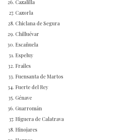
Cazalilla
Cazorla
Chiclana de Segura
Chilluévar
Escañuela
Espeluy
Frailes
Fuensanta de Martos
Fuerte del Rey
Génave
Guarromán
Higuera de Calatrava
Hinojares