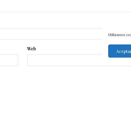
Utilizamos coo
Web
Acepta
viso legal
–
Política de cookies
–
Contacto