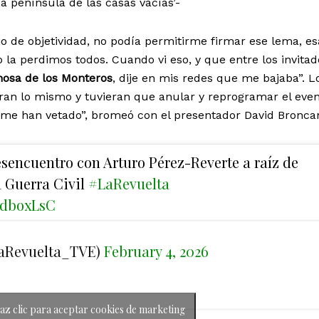
La península de las casas vacías’-
io de objetividad, no podía permitirme firmar ese lema, es
 la perdimos todos. Cuando vi eso, y que entre los invitad
nosa de los Monteros
, dije en mis redes que me bajaba”. L
eran lo mismo y tuvieran que anular y reprogramar el eve
 me han vetado”, bromeó con el presentador David Bronca
esencuentro con Arturo Pérez-Reverte a raíz de
a Guerra Civil
#LaRevuelta
2fdboxLsC
LaRevuelta_TVE)
February 4, 2026
az clic para aceptar cookies de marketing