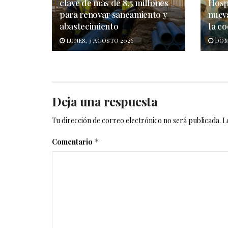
clave de más de 8,5 millones
Hosp
para renovar saneamiento y
nuev
abastecimiento
la c
LUNES, 3 AGOSTO 2026
DOMI
Deja una respuesta
Tu dirección de correo electrónico no será publicada.
L
Comentario
*