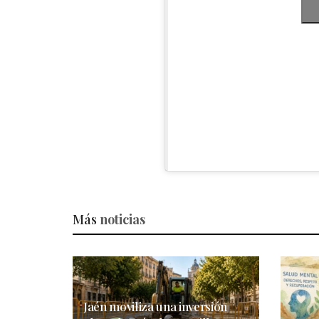
Más
noticias
Jaén moviliza una inversión