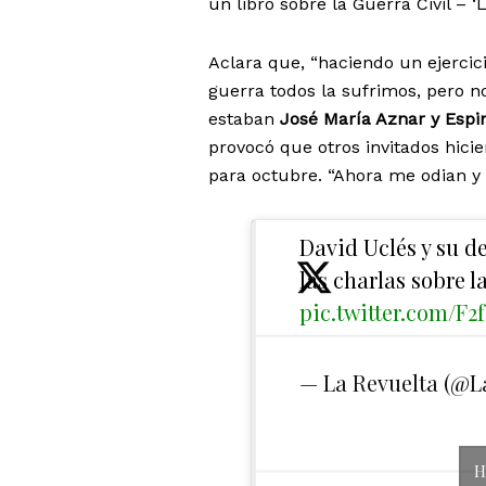
un libro sobre la Guerra Civil – ‘
Aclara que, “haciendo un ejercic
guerra todos la sufrimos, pero no
estaban
José María Aznar y Espi
provocó que otros invitados hici
para octubre. “Ahora me odian y
David Uclés y su d
las charlas sobre l
pic.twitter.com/F
— La Revuelta (@
H