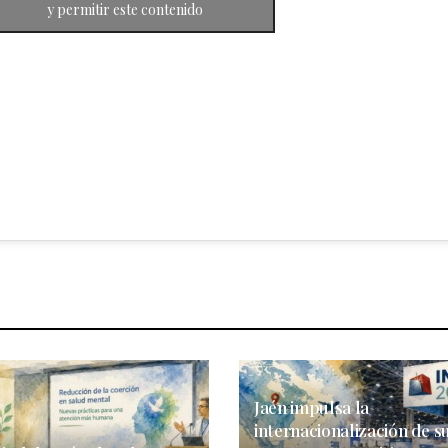
y permitir este contenido
Jaén impulsa la
internacionalización de s