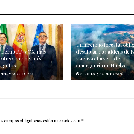
Un incendio forestal obli
obierno PP-VOX: más
desalojar dos aldeas de N
ratos a dedo y más
y activa el nivel 1 de
nguitos
emergencia en Huelva
NES, 7 AGOSTO 2026
VIERNES, 7 AGOSTO 2026
os campos obligatorios están marcados con
*