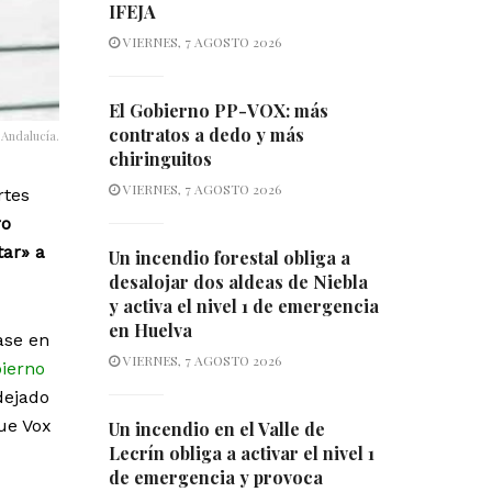
IFEJA
VIERNES, 7 AGOSTO 2026
El Gobierno PP-VOX: más
contratos a dedo y más
 Andalucía.
chiringuitos
VIERNES, 7 AGOSTO 2026
rtes
ro
tar» a
Un incendio forestal obliga a
desalojar dos aldeas de Niebla
y activa el nivel 1 de emergencia
en Huelva
ase en
VIERNES, 7 AGOSTO 2026
ierno
dejado
ue Vox
Un incendio en el Valle de
Lecrín obliga a activar el nivel 1
de emergencia y provoca