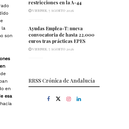
restricciones en la A-44
rado
VIERNES, 7 AGOSTO 2026
dido
e
 la
Ayudas Emplea-T: nueva
convocatoria de hasta 22.000
no son
euros tras prácticas EPES
VIERNES, 7 AGOSTO 2026
iones
den
nde
RRSS Crónica de Andalucía
aban
do en
de esa
hacia