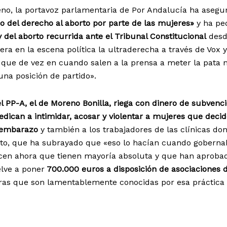
no, la portavoz parlamentaria de Por Andalucía ha asegu
cio del derecho al aborto por parte de las mujeres»
y ha pe
y del aborto recurrida ante el Tribunal Constitucional
desd
a en la escena política la ultraderecha a través de Vox y
 que de vez en cuando salen a la prensa a meter la pata 
 una posición de partido».
el PP-A, el de Moreno Bonilla, riega con dinero de subvenc
edican a intimidar, acosar y violentar a mujeres que deci
 embarazo
y también a los trabajadores de las clínicas do
eto, que ha subrayado que «eso lo hacían cuando gobern
hacen ahora que tienen mayoría absoluta y que han aproba
lve a poner
700.000 euros a disposición de asociaciones 
as que son lamentablemente conocidas por esa práctica 