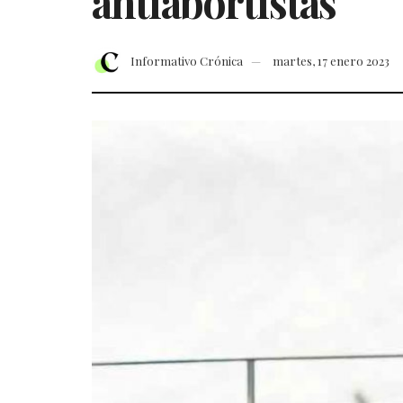
antiabortistas
Informativo Crónica
martes, 17 enero 2023