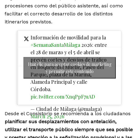
procesiones como del público asistente, así como
facilitar el correcto desarrollo de los distintos
itinerarios previstos.
Información de movilidad para la
#SemanaSantaMálaga
2026: entre
el 28 de marzo y el 5 de abril se
prevén cortes y desvíos de tráfico
Haz clic para aceptar cookies de marketing
en Boquete del Muelle, Paseo del
y permitir este contenido
Parque, plaza de la Marina,
Alameda Principal y calle
Córdoba.
pic.twitter.com/XnqPpF7uAD
— Ciudad de Málaga (@malaga)
Desde el Consistorio se recomienda a los ciudadanos
March 25, 2026
planificar sus desplazamientos con antelación,
utilizar el transporte público siempre que sea posible
y prestar atención a la señalización provisional y a las