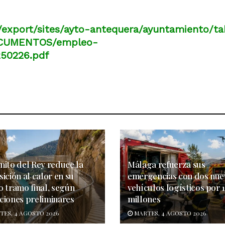
/export/sites/ayto-antequera/ayuntamiento/ta
DOCUMENTOS/empleo-
50226.pdf
nito del Rey reduce la
Málaga refuerza sus
ición al calor en su
emergencias con dos nue
o tramo final, según
vehículos logísticos por 1
ciones preliminares
millones
ES, 4 AGOSTO 2026
MARTES, 4 AGOSTO 2026