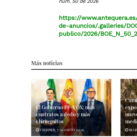
núm. 50 de 2026
https://www.antequera.es
de-anuncios/.galleries/
publico/2026/BOE_N_50_2
Más
noticias
Cami
El Gobierno PP-VOX: más
expos
contratos a dedo y más
nuev
chiringuitos
medi
VIERNES, 7 AGOSTO 2026
MART