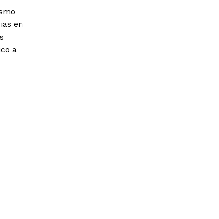
rismo
ias en
es
ico a