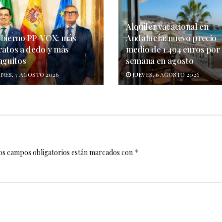
Alquiler vacacional en
obierno PP-VOX: más
Andalucía: nuevo precio
ratos a dedo y más
medio de 1.494 euros por
nguitos
semana en agosto
NES, 7 AGOSTO 2026
JUEVES, 6 AGOSTO 2026
os campos obligatorios están marcados con
*