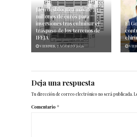
Jaén desbloquea más de 7,3
millones de euros para
inversiones tras culminar el
El G
traspaso de los terrenos de
cont
IFEJA
chiri
VIERNES, 7 AGOSTO 2026
VIER
Deja una respuesta
Tu dirección de correo electrónico no será publicada.
L
Comentario
*