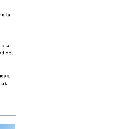
 a la
 a la
ad del
nes
a
ca).