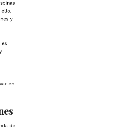
iscinas
ello,
ones y
 es
y
ivar en
nes
anda de