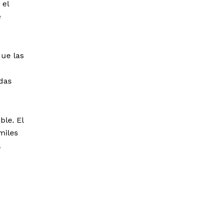
 el
e
que las
das
le. El
miles
a