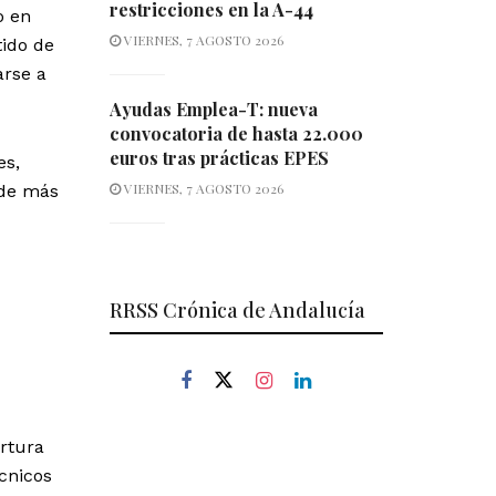
restricciones en la A-44
o en
VIERNES, 7 AGOSTO 2026
tido de
arse a
Ayudas Emplea-T: nueva
convocatoria de hasta 22.000
euros tras prácticas EPES
es,
VIERNES, 7 AGOSTO 2026
 de más
RRSS Crónica de Andalucía
ertura
écnicos