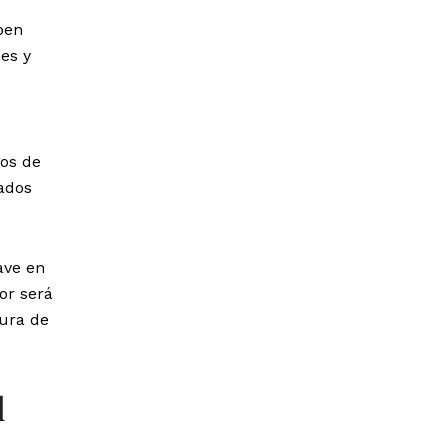
ben
nes y
tos de
tados
ave en
or será
tura de
l