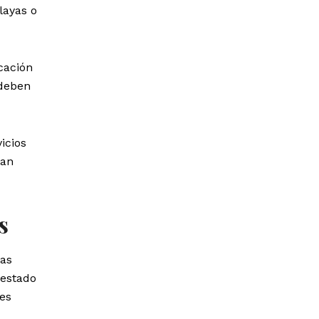
layas o
cación
 deben
icios
tan
s
Las
 estado
nes