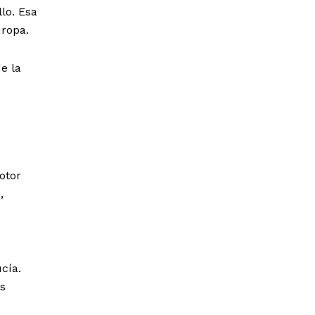
lo. Esa
uropa.
e la
otor
,
cía.
es