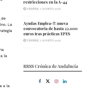
restricciones en la A-44
VIERNES, 7 AGOSTO 2026
l de
Ayudas Emplea-T: nueva
ino. La
convocatoria de hasta 22.000
rategia
euros tras prácticas EPES
VIERNES, 7 AGOSTO 2026
ma
a la
RRSS Crónica de Andalucía
a a la