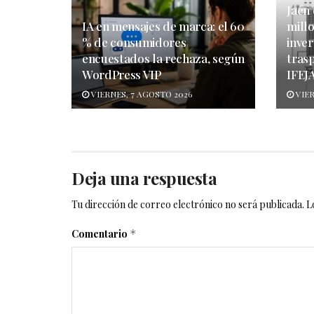
Jaén
IA en mensajes de marca: el 60
mill
% de consumidores
inver
encuestados la rechaza, según
tras
WordPress VIP
IFEJ
VIERNES, 7 AGOSTO 2026
VIER
Deja una respuesta
Tu dirección de correo electrónico no será publicada.
L
Comentario
*