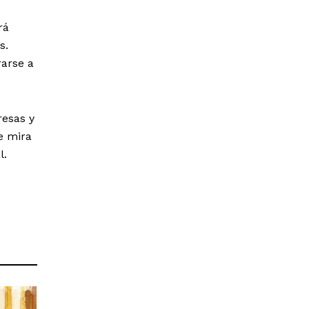
rá
s.
rarse a
resas y
e mira
l.