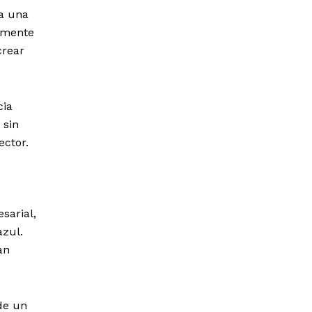
ta una
tamente
crear
cia
 sin
ector.
sarial,
azul.
an
de un