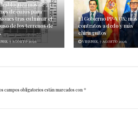
 desbloquea más de 7,3
ones de euros para
siones tras culminar el
El Gobierno PP-VOX: más
paso de los terrenos de
contratos a dedo y más
A
chiringuitos
NES, 7 AGOSTO 2026
VIERNES, 7 AGOSTO 2026
os campos obligatorios están marcados con
*