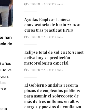
VIERNES, 7 AGOSTO 2026
Ayudas Emplea-T: nueva
convocatoria de hasta 22.000
euros tras prácticas EPES
VIERNES, 7 AGOSTO 2026
se han
acio de
Eclipse total de sol 2026: Aemet
activa hoy su predicción
meteorológica especial
6 años
 Huelva
VIERNES, 7 AGOSTO 2026
lucía
 los
El Gobierno andaluz recorta
CCOO
plazas de empleados públicos
para asumir el sobrecoste de
más de tres millones en altos
cargos y puestos de confianza
esta