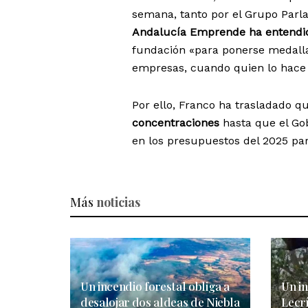
semana, tanto por el Grupo Parla
Andalucía Emprende ha entendid
fundación «para ponerse medalla
empresas, cuando quien lo hace 
Por ello, Franco ha trasladado q
concentraciones
hasta que el Gob
en los presupuestos del 2025 par
Más
noticias
Un incendio forestal obliga a
Un in
desalojar dos aldeas de Niebla
Lecrí