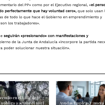
mentario del PP» como por el Ejecutivo regional, «
el pers
o perfectamente que hay voluntad cero»,
que solo usan 
s de todo lo que hace el Gobierno en emprendimiento y
son los trabajadores».
ue
seguirán «presionando» con manifestaciones y
ierno de la Junta de Andalucía «incorpore la partida nec
a poder solucionar nuestra situación».
cendio en el Valle de
n obliga a activar el nivel
Ayudas Emplea-T: nueva