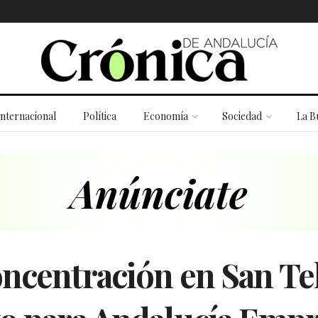
Internacional
Política
Economía
Sociedad
La B
oncentración en San T