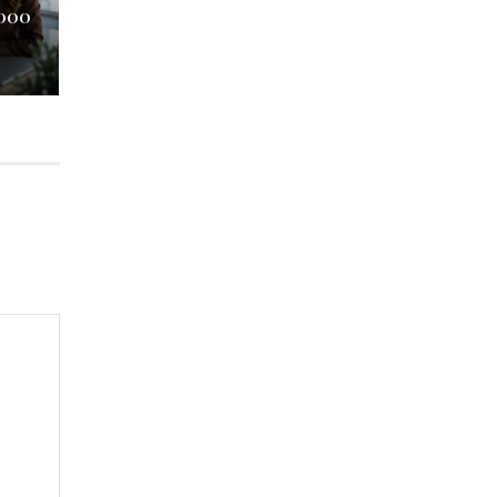
.000
S