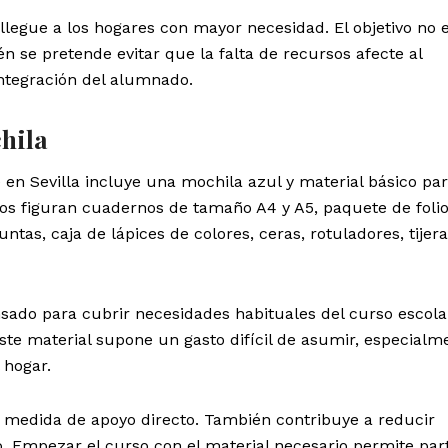
llegue a los hogares con mayor necesidad. El objetivo no e
n se pretende evitar que la falta de recursos afecte al
integración del alumnado.
hila
en Sevilla incluye una mochila azul y material básico par
tos figuran cuadernos de tamaño A4 y A5, paquete de folio
ntas, caja de lápices de colores, ceras, rotuladores, tijera
sado para cubrir necesidades habituales del curso escola
te material supone un gasto difícil de asumir, especialm
 hogar.
a medida de apoyo directo. También contribuye a reducir
 Empezar el curso con el material necesario permite part