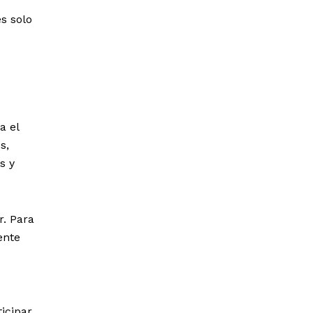
s solo
a el
s,
s y
r. Para
ente
icipar