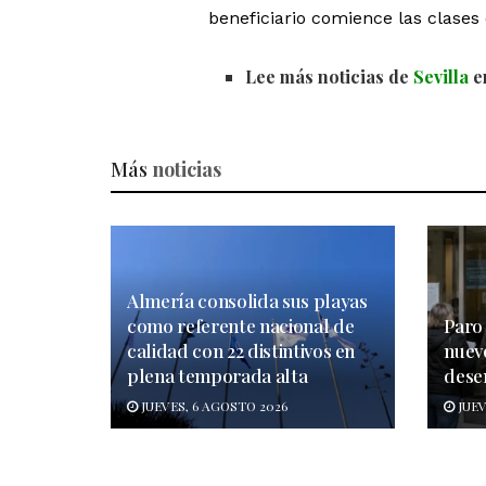
beneficiario comience las clases 
Lee más noticias de
Sevilla
e
Más
noticias
Almería consolida sus playas
como referente nacional de
Paro 
calidad con 22 distintivos en
nuev
plena temporada alta
dese
JUEVES, 6 AGOSTO 2026
JUEV