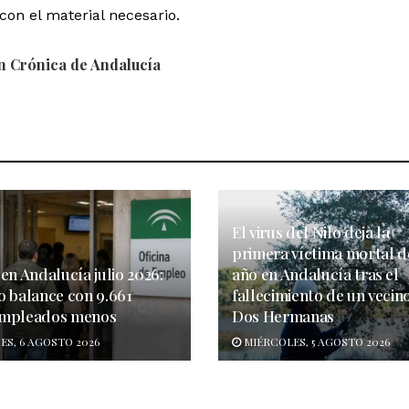
con el material necesario.
n Crónica de Andalucía
El virus del Nilo deja la
primera víctima mortal d
en Andalucía julio 2026:
año en Andalucía tras el
o balance con 9.661
fallecimiento de un vecin
mpleados menos
Dos Hermanas
ES, 6 AGOSTO 2026
MIÉRCOLES, 5 AGOSTO 2026