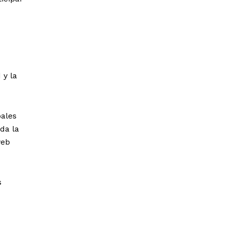
 y la
pales
oda la
web
s