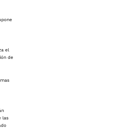
supone
a el
ión de
nimas
án
 las
ado