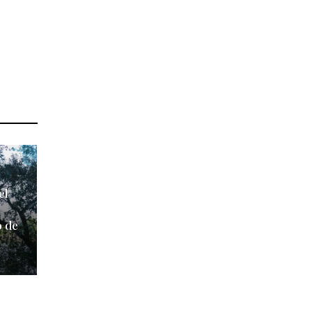
el
o de