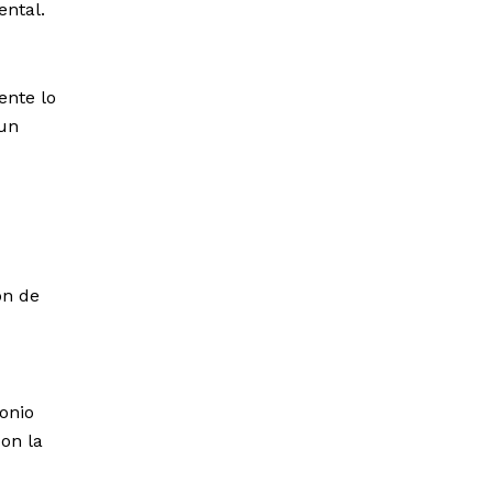
ental.
ente lo
 un
ón de
monio
on la