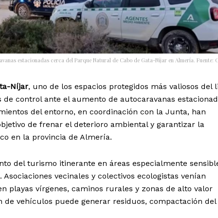
vanas estacionadas cerca del Parque Natural de Cabo de Gata-Níjar en Almería. Fuente: 
ta-Níjar
, uno de los espacios protegidos más valiosos del li
 de control ante el aumento de autocaravanas estaciona
mientos del entorno, en coordinación con la Junta, han
 objetivo de frenar el deterioro ambiental y garantizar la
co en la provincia de Almería.
nto del turismo itinerante en áreas especialmente sensibl
. Asociaciones vecinales y colectivos ecologistas venían
en playas vírgenes, caminos rurales y zonas de alto valor
 de vehículos puede generar residuos, compactación del