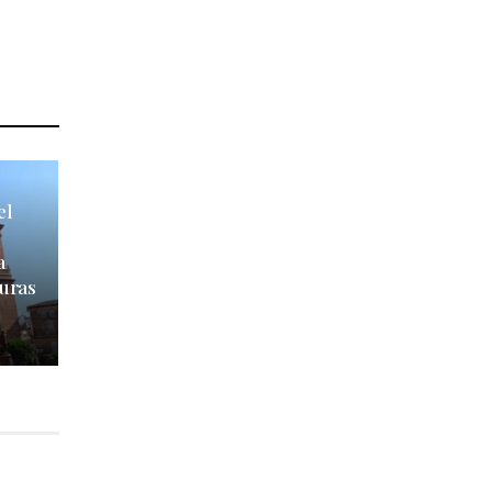
el
a
uras