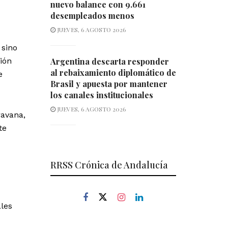
nuevo balance con 9.661
desempleados menos
JUEVES, 6 AGOSTO 2026
 sino
ción
Argentina descarta responder
al rebaixamiento diplomático de
e
Brasil y apuesta por mantener
los canales institucionales
JUEVES, 6 AGOSTO 2026
ravana,
te
RRSS Crónica de Andalucía
ales