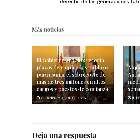
derecho de las generaciones futu
Más
noticias
El Gobierno andaluz recorta
plazas de empleados públicos
Alqui
para asumir el sobrecoste de
Anda
más de tres millones en altos
medi
cargos y puestos de confianza
sema
VIERNES, 7 AGOSTO 2026
JUEV
Deja una respuesta