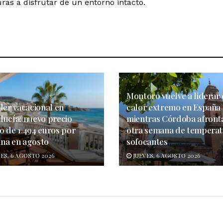
ras a disfrutar de un entorno intacto.
Montoro vuelve a liderar 
ler vacacional en
calor extremo en España
lucía: nuevo precio
mientras Córdoba afront
o de 1.494 euros por
otra semana de temperat
na en agosto
sofocantes
ES, 6 AGOSTO 2026
JUEVES, 6 AGOSTO 2026