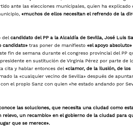
tido ante las elecciones municipales, quien ha explicado 
municipio,
«muchos de ellos necesitan el refrendo de la di
o del
candidato del PP a la Alcaldía de Sevilla, José Luis S
o candidato»
tras poner de manifiesto
«el apoyo absoluto»
este fin de semana durante el congreso provincial del PP 
residente en sustitución de Virginia Pérez por parte de l
a cita y hablar entonces del
«clamor, de la ilusión, de los
umado la «cualquier vecino de Sevilla» después de apunta
 con el propio Sanz con quien «he estado andando por Sevi
conoce las soluciones, que necesita una ciudad como esta
 relevo, un recambio» en el gobierno de la ciudad para q
 lugar que se merece».