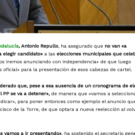
ndalucía
, Antonio Repullo
, ha asegurado que
no van «a
a elegir candidato»
a las
elecciones municipales que cele
los iremos anunciando con independencia» de que luego
oficial» para la presentación de esos cabezas de cartel.
iderado que, pese a esa ausencia de un cronograma de el
l PP se va a detener»,
de manera que «vamos a selecciona
edicar», para poner entonces como ejemplo el anuncio qu
cisco de la Torre, de que optara a nueva reelección al vol
s vamos a ir presentando»
, ha sostenido el secretario gen