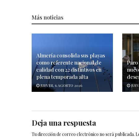
Más
noticias
Almería consolida sus playas
como referente nacional de
Paro 
calidad con 22 distintivos en
nuev
plena temporada alta
dese
JUEVES, 6 AGOSTO 2026
JUEV
Deja una respuesta
Tu dirección de correo electrónico no será publicada.
L