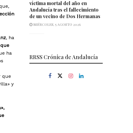
víctima mortal del año en
que,
Andalucía tras el fallecimiento
rección
de un vecino de Dos Hermanas
MIÉRCOLES, 5 AGOSTO 2026
anz
, ha
 que
que ha
RRSS Crónica de Andalucía
os
r que
lla» y
»,
ue