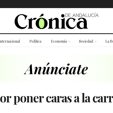
Internacional
Política
Economía
Sociedad
La B
por poner caras a la car