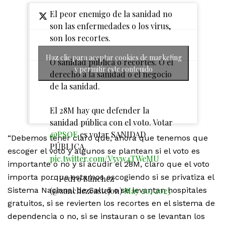
El peor enemigo de la sanidad no
son las enfermedades o los virus,
son los recortes.
Haz clic para aceptar cookies de marketing
O sanidad pública o recortes. O el
y permitir este contenido
derecho a la sanidad o el negocio
de la sanidad.
El 28M hay que defender la
sanidad pública con el voto. Votar
@PSOE
es votar SANIDAD
“Debemos tener claro que, ahora que tenemos que
PÚBLICA.
escoger el voto y algunos se plantean si el voto es
pic.twitter.com/V5yw4TWeMU
importante o no y si acudir el 28M, claro que el voto
importa porque estamos escogiendo si se privatiza el
— Pedro Sánchez
(@sanchezcastejon)
May 20, 2023
Sistema Nacional de Salud o se levantan hospitales
gratuitos, si se revierten los recortes en el sistema de
dependencia o no, si se instauran o se levantan los