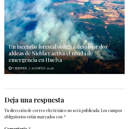
Un incendio forestal obliga a desalojar dos
aldeas de Niebla y activa el nivel 1 de
emergencia en Huelva
VIERNES, 7 AGOSTO 2026
Deja una respuesta
Tu dirección de correo electrónico no será publicada.
Los campos
obligatorios están marcados con
*
Comentario
*