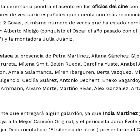
la ceremonia pondrá el acento en los
oficios del cine
con 
ores de vestuario españoles que cuenta con más reconoc
ene 2 Goyas, el mismo número de veces que ha estado nom
ón Alberto Mielgo (conquistó el Oscar el año pasado con el
’) y la montadora Julia Juániz.
staca
la presencia de Petra Martínez, Aitana Sánchez-Gijó
Irureta, Milena Smit, Belén Rueda, Carolina Yuste, Anabel 
sson, Amaia Salamanca, Miren Ibarguren, Berta Vázquez, M
ulgencio, Cecilia Suárez, Antonio Dechent, Eneko Sagardoy
 Ammann, Álvaro Morte, Martiño Rivas, Álex González, Art
ante que entregará algún galardón, ya que
India Martínez 
ya a la Mejor Canción Original; y el periodista Jordi Évole 
r Documental por ‘El silencio de otros’) presentarán el 