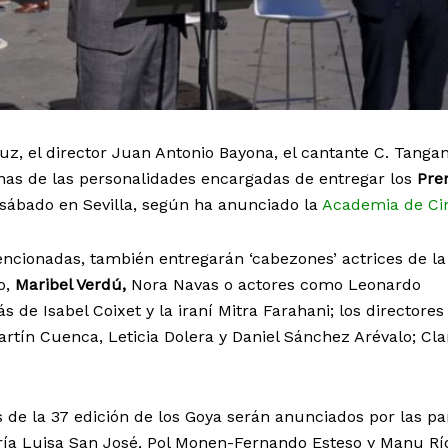
uz, el director Juan Antonio Bayona, el cantante C. Tangan
unas de las personalidades encargadas de entregar los
Pre
 sábado en Sevilla, según ha anunciado la
Academia de Ci
cionadas, también entregarán ‘cabezones’ actrices de la 
o,
Maribel Verdú,
Nora Navas o actores como Leonardo
 de Isabel Coixet y la iraní Mitra Farahani; los directores
artín Cuenca, Leticia Dolera y Daniel Sánchez Arévalo; Cla
 de la 37 edición de los Goya serán anunciados por las pa
ía Luisa San José, Pol Monen-Fernando Esteso y Manu Rí