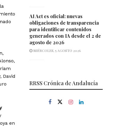
la
imiento
AI Act es oficial: nuevas
inado
obligaciones de transparencia
para identificar contenidos
generados con IA desde el 2 de
agosto de 2026
MIÉRCOLES, 5 AGOSTO 2026
n,
Alonso,
iriam
, David
RRSS Crónica de Andalucía
uro
y
y
Goya en