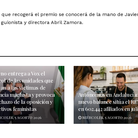
n que recogerá el premio se conocerá de la mano de Javie
 guionista y directora Abril Zamora.
no entrega a Vox el
rol de las unidades que
an a las víctimas de
encia machista y provoca
Autónomos en Andalucía:
chazo de la oposición y
nuevo balance sitúa el R
tivos feministas
en 602.442 afiliados en jul
COLES, 5 AGOSTO 2026
MIÉRCOLES, 5 AGOSTO 2026