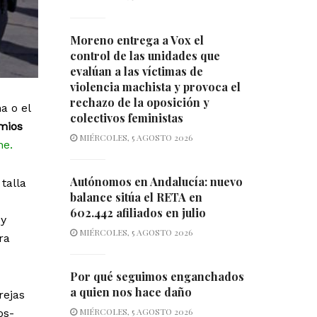
Moreno entrega a Vox el
control de las unidades que
evalúan a las víctimas de
violencia machista y provoca el
rechazo de la oposición y
a o el
colectivos feministas
mios
MIÉRCOLES, 5 AGOSTO 2026
ne.
Autónomos en Andalucía: nuevo
talla
balance sitúa el RETA en
602.442 afiliados en julio
 y
MIÉRCOLES, 5 AGOSTO 2026
ra
Por qué seguimos enganchados
a quien nos hace daño
rejas
MIÉRCOLES, 5 AGOSTO 2026
os-