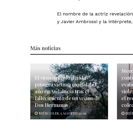
El nombre de la actriz revelació
y Javier Ambrossi y la intérprete,
Más
noticias
More
El virus del Nilo deja la
cont
primera víctima mortal del
evalú
año en Andalucía tras el
viol
fallecimiento de un vecino de
el re
Dos Hermanas
colec
MIÉRCOLES, 5 AGOSTO 2026
MIÉR