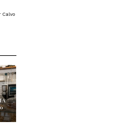
r Calvo
ETA
io