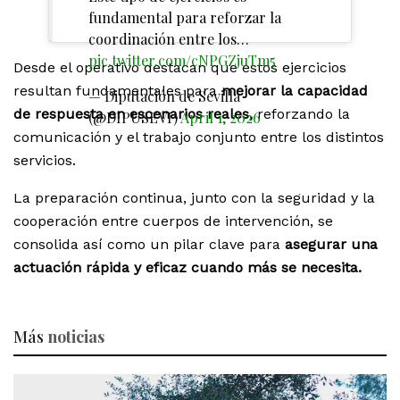
fundamental para reforzar la
coordinación entre los…
pic.twitter.com/cNPGZjuTm5
Desde el operativo destacan que estos ejercicios
resultan fundamentales para
mejorar la capacidad
— Diputación de Sevilla
de respuesta en escenarios reales,
reforzando la
(@DIPUSEVI)
April 1, 2026
comunicación y el trabajo conjunto entre los distintos
servicios.
La preparación continua, junto con la seguridad y la
cooperación entre cuerpos de intervención, se
consolida así como un pilar clave para
asegurar una
actuación rápida y eficaz cuando más se necesita.
Más
noticias