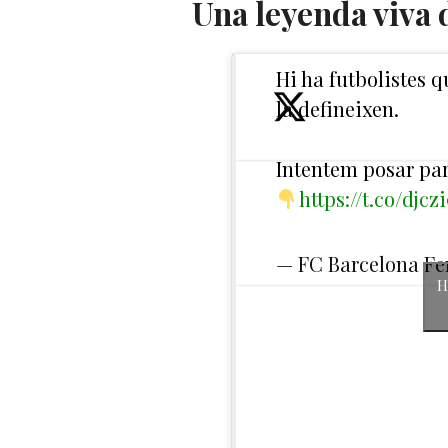
Una leyenda viva 
Hi ha futbolistes 
la defineixen.
Intentem posar par
https://t.co/djcz
— FC Barcelona F
H