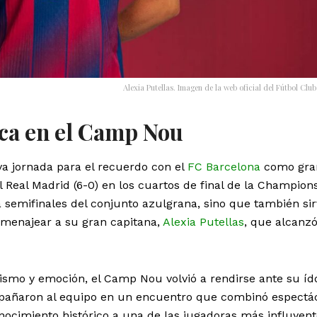
Alexia Putellas. Imagen de la web oficial del Fútbol Clu
ica en el Camp Nou
va jornada para el recuerdo con el
FC Barcelona
como gra
l Real Madrid (6-0) en los cuartos de final de la Champion
a semifinales del conjunto azulgrana, sino que también sir
menajear a su gran capitana,
Alexia Putellas
, que alcanzó
smo y emoción, el Camp Nou volvió a rendirse ante su ído
pañaron al equipo en un encuentro que combinó espectá
nocimiento histórico a una de las jugadoras más influyent