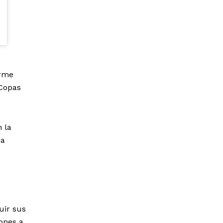
orme
 Copas
n la
na
uir sus
ones a