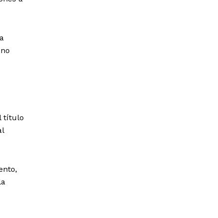
na
 no
 título
al
ento,
la