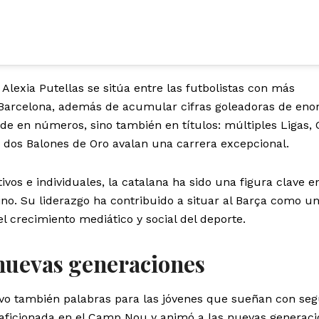
Alexia Putellas se sitúa entre las futbolistas con más
C Barcelona, además de acumular cifras goleadoras de en
de en números, sino también en títulos: múltiples Ligas,
 dos Balones de Oro avalan una carrera excepcional.
ivos e individuales, la catalana ha sido una figura clave e
no. Su liderazgo ha contribuido a situar al Barça como u
l crecimiento mediático y social del deporte.
 nuevas generaciones
uvo también palabras para las jóvenes que sueñan con seg
 aficionada en el Camp Nou y animó a las nuevas generaci