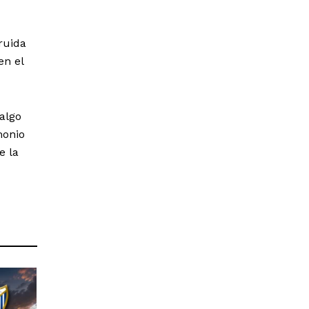
truida
en el
algo
monio
e la