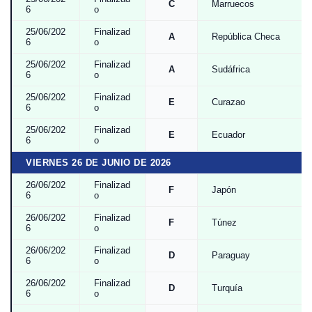
C
Marruecos
6
o
25/06/202
Finalizad
A
República Checa
6
o
25/06/202
Finalizad
A
Sudáfrica
6
o
25/06/202
Finalizad
E
Curazao
6
o
25/06/202
Finalizad
E
Ecuador
6
o
VIERNES 26 DE JUNIO DE 2026
26/06/202
Finalizad
F
Japón
6
o
26/06/202
Finalizad
F
Túnez
6
o
26/06/202
Finalizad
D
Paraguay
6
o
26/06/202
Finalizad
D
Turquía
6
o