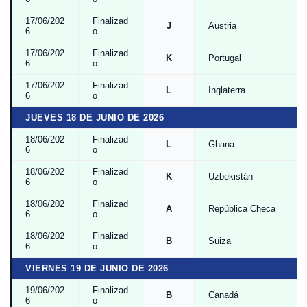
17/06/202
Finalizad
J
Austria
6
o
17/06/202
Finalizad
K
Portugal
6
o
17/06/202
Finalizad
L
Inglaterra
6
o
JUEVES 18 DE JUNIO DE 2026
18/06/202
Finalizad
L
Ghana
6
o
18/06/202
Finalizad
K
Uzbekistán
6
o
18/06/202
Finalizad
A
República Checa
6
o
18/06/202
Finalizad
B
Suiza
6
o
VIERNES 19 DE JUNIO DE 2026
19/06/202
Finalizad
B
Canadá
6
o