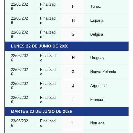
21/06/202
Finalizad
F
Túnez
6
o
21/06/202
Finalizad
H
España
6
o
21/06/202
Finalizad
G
Bélgica
6
o
LUNES 22 DE JUNIO DE 2026
22/06/202
Finalizad
H
Uruguay
6
o
22/06/202
Finalizad
G
Nueva Zelanda
6
o
22/06/202
Finalizad
J
Argentina
6
o
22/06/202
Finalizad
I
Francia
6
o
MARTES 23 DE JUNIO DE 2026
23/06/202
Finalizad
I
Noruega
6
o