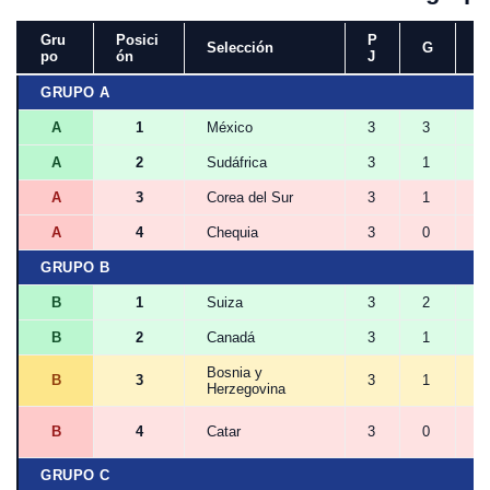
Gru
Posici
P
Selección
G
E
po
ón
J
GRUPO A
A
1
México
3
3
0
A
2
Sudáfrica
3
1
1
A
3
Corea del Sur
3
1
0
A
4
Chequia
3
0
1
GRUPO B
B
1
Suiza
3
2
1
B
2
Canadá
3
1
1
Bosnia y
B
3
3
1
1
Herzegovina
B
4
Catar
3
0
1
GRUPO C