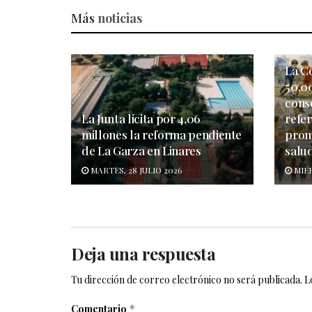
Más
noticias
La C
50.0
cons
La Junta licita por 4,06
refe
millones la reforma pendiente
prom
de La Garza en Linares
salu
MARTES, 28 JULIO 2026
MIÉR
Deja una respuesta
Tu dirección de correo electrónico no será publicada.
L
Comentario
*