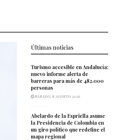
Últimas noticias
Turismo accesible en Andalucía:
nuevo informe alerta de
barreras para más de 482.000
personas
SÁBADO, 8 AGOSTO 2026
Abelardo de la Espriella asume
la Presidencia de Colombia en
un giro político que redefine el
mapa regional