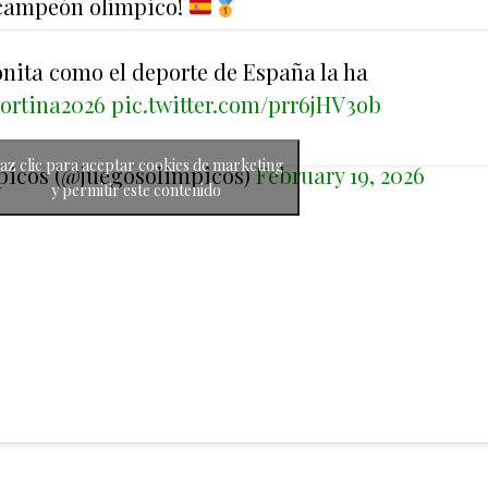
 campeón olímpico!
nita como el deporte de España la ha
ortina2026
pic.twitter.com/prr6jHV3ob
az clic para aceptar cookies de marketing
picos (@juegosolimpicos)
February 19, 2026
y permitir este contenido