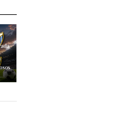
rada
y
tosos