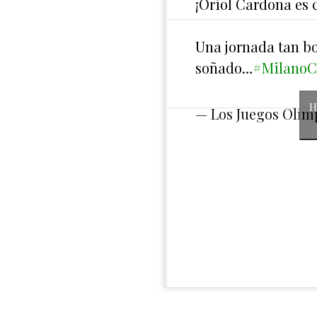
¡Oriol Cardona es
Una jornada tan bo
soñado…
#MilanoC
H
— Los Juegos Olím