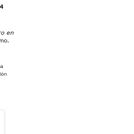
54
ro en
imo.
na
sión