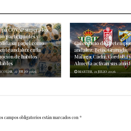
opa COVAP supera los
00 participantes y
olida su papel como
Calendario de pretempo
rente andaluz en la
andaluz: Betis, Granada,
oción de hábitos
Málaga, Cádiz, Córdoba 
dables
Almería activan sus amis
COLES, 22 JULIO 2026
MARTES, 21 JULIO 2026
os campos obligatorios están marcados con
*