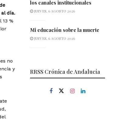
los canales institucionales
de
JUEVES, 6 AGOSTO 2026
al día.
l 13 %
ior
Mi educación sobre la muerte
JUEVES, 6 AGOSTO 2026
nes no
encia y
RRSS Crónica de Andalucía
s
ate
ud,
del