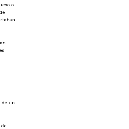
ueso o
 de
ortaban
ran
es
o de un
 de