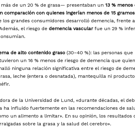
n más de un 20 % de grasa— presentaban un
13 % menos 
en comparación con quienes ingerían menos de 15 gramos 
e los grandes consumidores desarrolló demencia, frente a
Además, el riesgo de
demencia vascular
fue un 29 % infer
consumían.
ema de alto contenido graso
(30–40 %): las personas que
 tuvieron un 16 % menos de riesgo de demencia que quie
alló ninguna relación significativa entre el riesgo de dem
rasa, leche (entera o desnatada), mantequilla ni producto
éfir.
gadora de la Universidad de Lund, «durante décadas, el deb
asa ha influido fuertemente en las recomendaciones de sal
omo un alimento a limitar». En su opinión, los resultados 
raigadas sobre la grasa y la salud del cerebro».