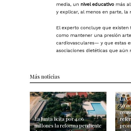
media, un
nivel educativo
más alt
y explicar, al menos en parte, l
El experto concluye que existen
como mantener una presión arter
cardiovasculares— y que estas es
asociaciones dietéticas que aún
Más
noticias
La C
50.0
cons
La Junta licita por 4,06
refe
millones la reforma pendiente
prom