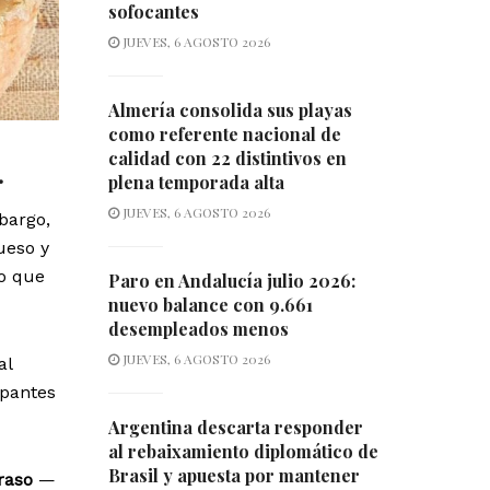
sofocantes
JUEVES, 6 AGOSTO 2026
Almería consolida sus playas
como referente nacional de
calidad con 22 distintivos en
.
plena temporada alta
JUEVES, 6 AGOSTO 2026
bargo,
ueso y
lo que
Paro en Andalucía julio 2026:
nuevo balance con 9.661
desempleados menos
JUEVES, 6 AGOSTO 2026
al
ipantes
Argentina descarta responder
al rebaixamiento diplomático de
Brasil y apuesta por mantener
graso
—