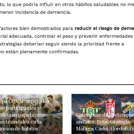
o, lo que podría influir en otros hábitos saludables no m
a menor incidencia de demencia.
 factores bien demostrados para
reducir el riesgo de dem
ial adecuada, controlar el peso y prevenir enfermedades
trategias deberían seguir siendo la prioridad frente a
 no están plenamente confirmadas.
opa COVAP supera los
00 participantes y
olida su papel como
Calendario de pretempo
rente andaluz en la
andaluz: Betis, Granada,
oción de hábitos
Málaga, Cádiz, Córdoba 