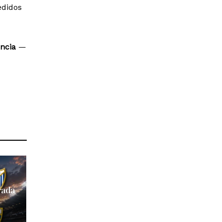
edidos
encia
—
rada
y