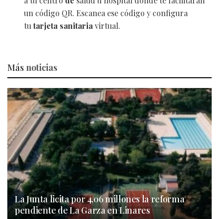
a tu centro
de
salud u hospital donde te facilitarán
un código QR. Escanea ese código y configura
tu
tarjeta sanitaria
virtual.
Más
noticias
La Junta licita por 4,06 millones la reforma
pendiente de La Garza en Linares