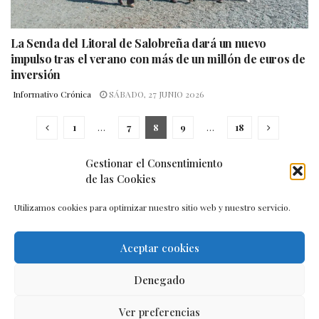
La Senda del Litoral de Salobreña dará un nuevo
impulso tras el verano con más de un millón de euros de
inversión
Informativo Crónica
SÁBADO, 27 JUNIO 2026
1
…
7
8
9
…
18
Gestionar el Consentimiento
de las Cookies
Utilizamos cookies para optimizar nuestro sitio web y nuestro servicio.
Aceptar cookies
Aviso legal
–
Política de cookies
–
Contacto
Denegado
Ver preferencias