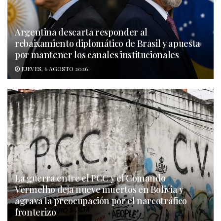
Argentina descarta responder al
rebaixamiento diplomático de Brasil y apuesta
por mantener los canales institucionales
JUEVES, 6 AGOSTO 2026
La guerra entre el PCC y el Comando
Vermelho deja nueve muertos en Bolivia y
agrava la preocupación por el narcotráfico
fronterizo