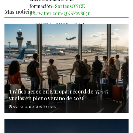
formación
#SorteosONCE
Más
noticias
pic.twitter.com/QKSF2v865r
— ONCE (@ONCE_oficial)
February 13, 2026
Tráfico aéreo en Europa: récord de 37.447
vuelos en pleno verano de 2026
SÁBADO, 8 AGOSTO 2026