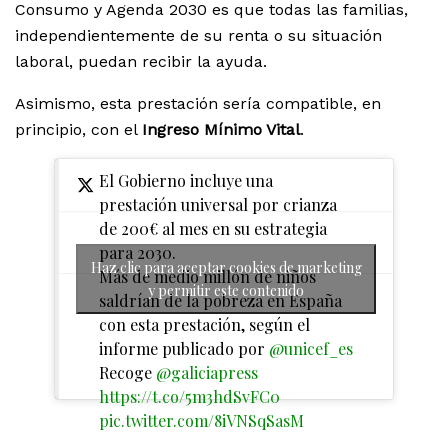
Consumo y Agenda 2030 es que todas las familias,
independientemente de su renta o su situación
laboral, puedan recibir la ayuda.
Asimismo, esta prestación sería compatible, en
principio, con el
Ingreso Mínimo Vital
.
El Gobierno incluye una
prestación universal por crianza
de 200€ al mes en su estrategia
para 2030.
Haz clic para aceptar cookies de marketing
Más de medio millón de niños
y permitir este contenido
saldrían de la pobreza en España
con esta prestación, según el
informe publicado por
@unicef_es
Recoge
@galiciapress
https://t.co/5m3hdSvFC0
pic.twitter.com/8iVNSqSasM