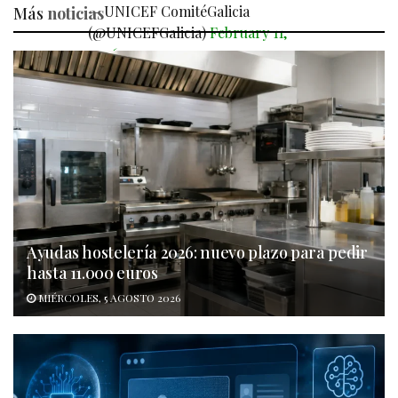
— UNICEF ComitéGalicia
Más
noticias
(@UNICEFGalicia)
February 11,
2026
Ayudas hostelería 2026: nuevo plazo para pedir
hasta 11.000 euros
MIÉRCOLES, 5 AGOSTO 2026