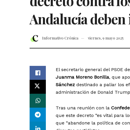
decreto contra lo
Andalucía deben i
Informativo Crónica
viernes, 9 mayo 2025
El secretario general del PSOE d
Juanma Moreno Bonilla
, que ap
Sánchez
destinado a paliar los e
administración de Donald Trump
Tras una reunión con la
Confede
que este decreto “es vital para l
que “abandone la política de con