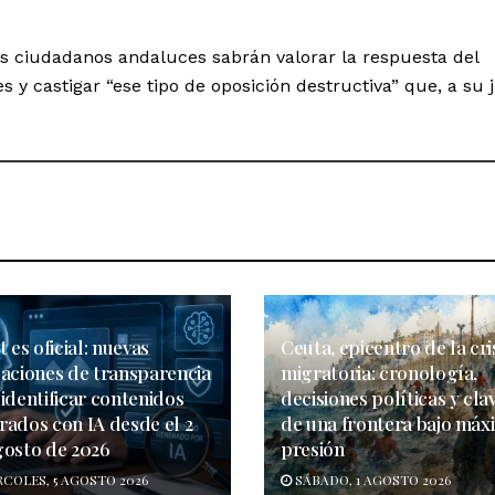
s ciudadanos andaluces sabrán valorar la respuesta del
 y castigar “ese tipo de oposición destructiva” que, a su j
t es oficial: nuevas
Ceuta, epicentro de la cri
gaciones de transparencia
migratoria: cronología,
identificar contenidos
decisiones políticas y cla
rados con IA desde el 2
de una frontera bajo máx
gosto de 2026
presión
COLES, 5 AGOSTO 2026
SÁBADO, 1 AGOSTO 2026