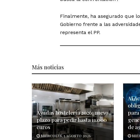
Finalmente, ha asegurado que lo
Gobierno frente a las adversidades
representa el PP.
Más
noticias
AI Ac
obli
Ayudas hostelería 2026: nuevo
para 
plazo para pedir hasta 11.000
gene
euros
de a
MIÉRCOLES, 5 AGOSTO 2026
MIÉR