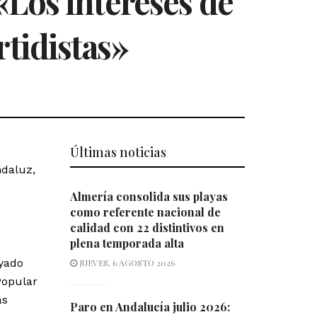
«Los intereses de
rtidistas»
Últimas noticias
ndaluz,
Almería consolida sus playas
como referente nacional de
calidad con 22 distintivos en
plena temporada alta
ayado
JUEVES, 6 AGOSTO 2026
Popular
as
Paro en Andalucía julio 2026: