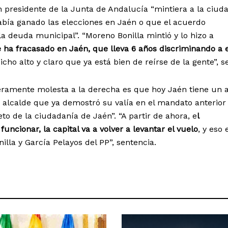
n presidente de la Junta de Andalucía “mintiera a la ciud
ía ganado las elecciones en Jaén o que el acuerdo
 deuda municipal”. “Moreno Bonilla mintió y lo hizo a
 ha fracasado en Jaén, que lleva 6 años discriminando a 
icho alto y claro que ya está bien de reírse de la gente”, s
eramente molesta a la derecha es que hoy Jaén tiene un 
 alcalde que ya demostró su valía en el mandato anterior
peto de la ciudadanía de Jaén”. “A partir de ahora, e
l
ncionar, la capital va a volver a levantar el vuelo
, y eso 
lla y García Pelayos del PP”, sentencia.