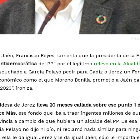
Foto:
e Jaén, Francisco Reyes, lamenta que la presidenta de la
antidemocrática
del PP” por el legítimo
relevo en la Alcald
scuchado a García Pelayo pedir para Cádiz o Jerez un Fo
económico como el que Moreno Bonilla prometió a Jaén pa
2023”, ironiza.
ldesa de Jerez
lleva 20 meses callada sobre ese punto 1 d
ce Más,
ese fondo que iba a traer ingentes millones de eu
vincia a cambio de que hubiera un alcalde del PP. De esa
a Pelayo no dijo ni pío, ni reclamó nada similar para ning
 ella le da igual Jerez y le da igual Jaén; sólo le importa e