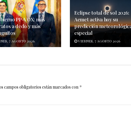
Eclipse total de sol 2026:
obierno PP-VOX: más
Aemet activa hoy su
ratos a dedo y más
predicción meteorológic
nguitos
especial
NES, 7 AGOSTO 2026
VIERNES, 7 AGOSTO 2026
os campos obligatorios están marcados con
*