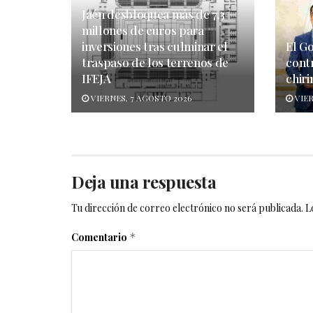
Jaén desbloquea más de 7,3
millones de euros para
inversiones tras culminar el
El G
traspaso de los terrenos de
cont
IFEJA
chiri
VIERNES, 7 AGOSTO 2026
VIER
Deja una respuesta
Tu dirección de correo electrónico no será publicada.
L
Comentario
*