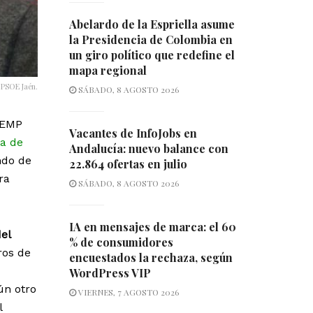
Abelardo de la Espriella asume
la Presidencia de Colombia en
un giro político que redefine el
mapa regional
 PSOE Jaén.
SÁBADO, 8 AGOSTO 2026
 FEMP
Vacantes de InfoJobs en
ía de
Andalucía: nuevo balance con
ndo de
22.864 ofertas en julio
ra
SÁBADO, 8 AGOSTO 2026
IA en mensajes de marca: el 60
el
% de consumidores
ros de
encuestados la rechaza, según
WordPress VIP
ún otro
VIERNES, 7 AGOSTO 2026
l