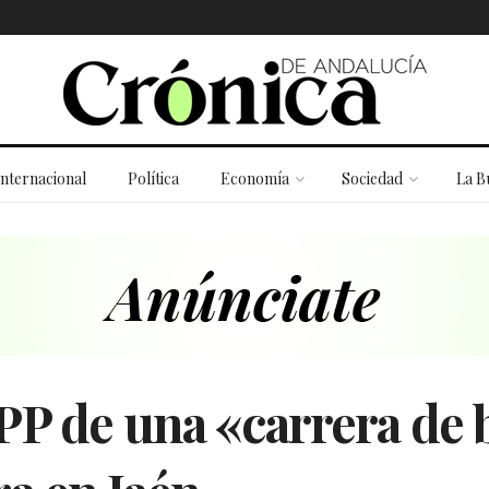
Internacional
Política
Economía
Sociedad
La B
PP de una «carrera de b