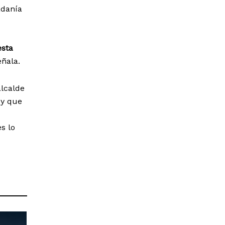
adanía
esta
eñala.
alcalde
 y que
es lo