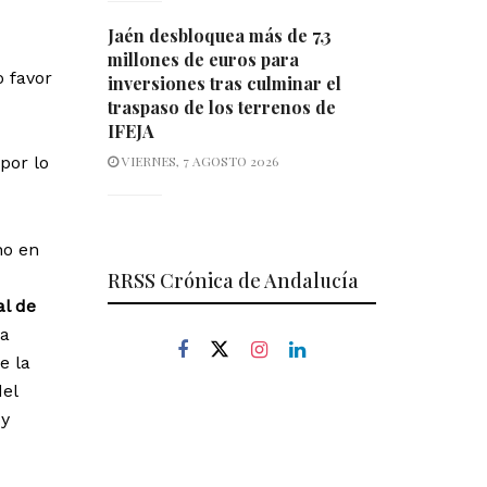
Jaén desbloquea más de 7,3
millones de euros para
o favor
inversiones tras culminar el
traspaso de los terrenos de
IFEJA
 por lo
VIERNES, 7 AGOSTO 2026
no en
RRSS Crónica de Andalucía
l de
la
e la
del
 y