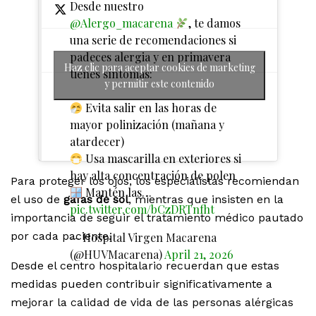
Desde nuestro
@Alergo_macarena
, te damos
una serie de recomendaciones si
padeces alergia y en primavera
Haz clic para aceptar cookies de marketing
tienes síntomas:
y permitir este contenido
Evita salir en las horas de
mayor polinización (mañana y
atardecer)
Usa mascarilla en exteriores si
hay alta concentración de polen
Para proteger los ojos, los especialistas recomiendan
Mantén las…
el uso de
gafas de sol
, mientras que insisten en la
pic.twitter.com/bCzDRTnfht
importancia de seguir el tratamiento médico pautado
por cada paciente.
— Hospital Virgen Macarena
(@HUVMacarena)
April 21, 2026
Desde el centro hospitalario recuerdan que estas
medidas pueden contribuir significativamente a
mejorar la calidad de vida de las personas alérgicas