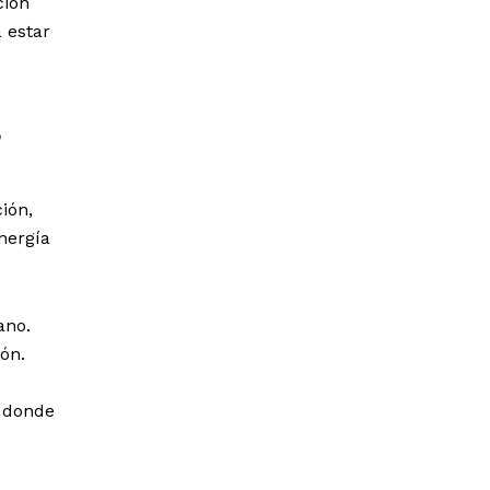
ción
 estar
s
ión,
energía
ano.
ón.
, donde