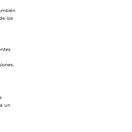
También
de los
entes
iones.
s
 a un