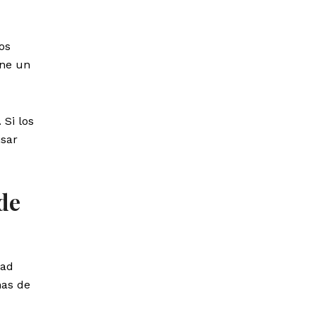
os
ene un
 Si los
isar
de
dad
mas de