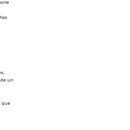
pone
chas
s,
 de un
l que