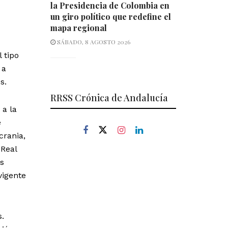
la Presidencia de Colombia en
un giro político que redefine el
mapa regional
SÁBADO, 8 AGOSTO 2026
 tipo
 a
s.
RRSS Crónica de Andalucía
 a la
e
crania,
 Real
os
vigente
s.