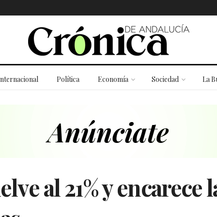
Internacional
Política
Economía
Sociedad
La B
uelve al 21% y encarece l