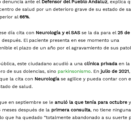
o denuncia ante el
Defensor del Pueblo Andaluz
, explica q
 centro de salud por un deterioro grave de su estado de sa
perior al
66%
.
ese día cita con
Neurología y el SAS
se la da para el
25 de
ño después. El paciente presenta en ese momento una
enible el plazo de un año por el agravamiento de sus patol
pública, este ciudadano acudió a una
clínica privada
en la
oro de sus dolencias, sino
parkinsonismo
. En
julio de 2021
,
 que la cita con
Neurología
se agilice y pueda contar con e
tado de salud.
 que en septiembre se le
anuló la que tenía para octubre
y
6 meses después de la
primera consulta
, no tiene ningun
 lo que ha quedado “totalmente abandonado a su suerte p