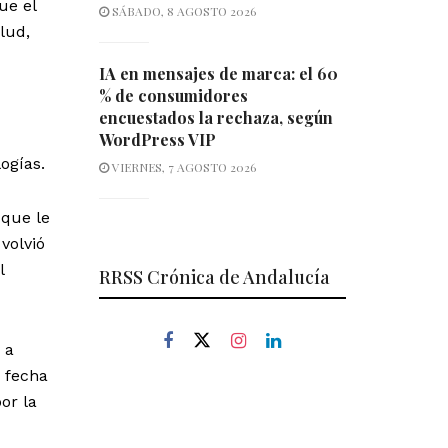
ue el
SÁBADO, 8 AGOSTO 2026
lud,
IA en mensajes de marca: el 60
% de consumidores
encuestados la rechaza, según
WordPress VIP
ogías.
VIERNES, 7 AGOSTO 2026
 que le
 volvió
l
RRSS Crónica de Andalucía
 a
a fecha
or la