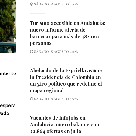
SÁBADO, 8 AGOSTO 2026
Turismo accesible en Andalucía:
nuevo informe alerta de
barreras para más de 482.000
personas
SÁBADO, 8 AGOSTO 2026
Abelardo de la Espriella asume
intentó
la Presidencia de Colombia en
un giro político que redefine el
mapa regional
SÁBADO, 8 AGOSTO 2026
 espera
vada
Vacantes de InfoJobs en
Andalucía: nuevo balance con
22.864 ofertas en julio