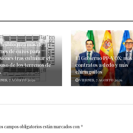
 desbloquea más de 7,3
ones de euros para
siones tras culminar el
El Gobierno PP-VOX: más
paso de los terrenos de
contratos a dedo y más
A
chiringuitos
NES, 7 AGOSTO 2026
VIERNES, 7 AGOSTO 2026
os campos obligatorios están marcados con
*