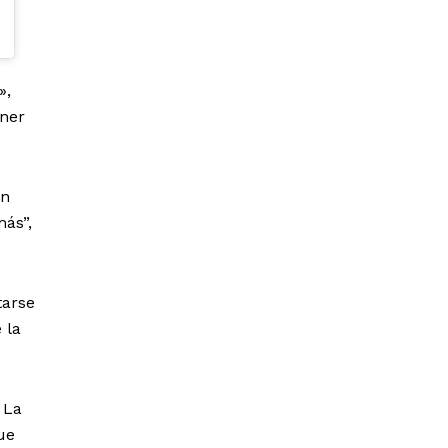
»,
ener
en
más”,
tarse
 la
 La
ue