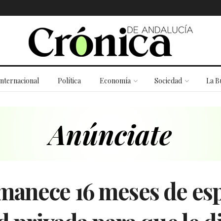
Internacional
Política
Economía
Sociedad
La B
manece 16 meses de esp