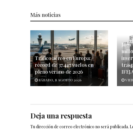
Más
noticias
Jaén
mill
Tráfico aéreo en Europa:
inver
récord de 37.447 vuelos en
tras
pleno verano de 2026
IFEJ
SÁBADO, 8 AGOSTO 2026
VIER
Deja una respuesta
Tu dirección de correo electrónico no será publicada.
L