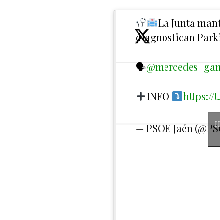
La Junta manti
diagnostican Parki
🗣
@mercedes_ga
INFO
https:/
H
— PSOE Jaén (@P