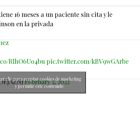
ene 16 meses a un paciente sin cita y le
nson en la privada
mez
/t.co/RlhO6Uo4bu
pic.twitter.com/kBV9wGArbe
az clic para aceptar cookies de marketing
SOEJAEN)
February 2, 2022
y permitir este contenido