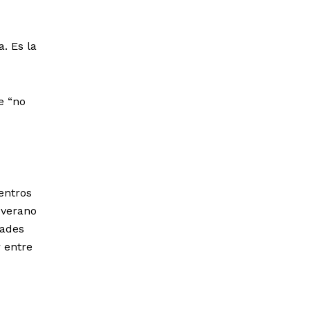
a. Es la
e “no
entros
 verano
dades
 entre